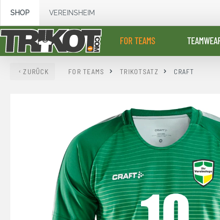
springen
Zur Hauptnavigation springen
SHOP
VEREINSHEIM
FOR TEAMS
TEAMWEA
ZURÜCK
FOR TEAMS
TRIKOTSATZ
CRAFT
Bildergalerie überspringen