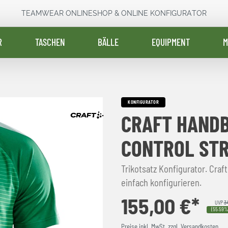
TEAMWEAR ONLINESHOP & ONLINE KONFIGURATOR
R
TASCHEN
BÄLLE
EQUIPMENT
M
KONFIGURATOR
CRAFT HANDB
CONTROL STR
Trikotsatz Konfigurator. Craft
einfach konfigurieren.
155,00 €*
UVP
3
(55.59%
Preise inkl. MwSt. zzgl. Versandkosten