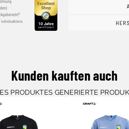
echnung
den)
ckgaberecht*
r individualisierte
HER
Kunden kauften auch
SES PRODUKTES GENERIERTE PRODU