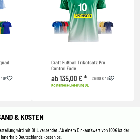
Squad
Craft Fußball Trikotsatz Pro
Control Fade
ab 135,00 € *
 *
299,00 € *
UVP
UVP
Kostenlose Lieferung DE
SAND & KOSTEN
estellung wird mit DHL versendet. Ab einem Einkaufswert von 100€ ist der
 innerhalb Deutschlands kostenlos.