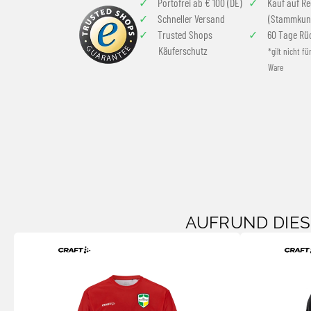
Portofrei ab € 100 (DE)
Kauf auf R
Schneller Versand
(Stammkun
Trusted Shops
60 Tage Rü
Käuferschutz
*gilt nicht fü
Ware
AUFRUND DIE