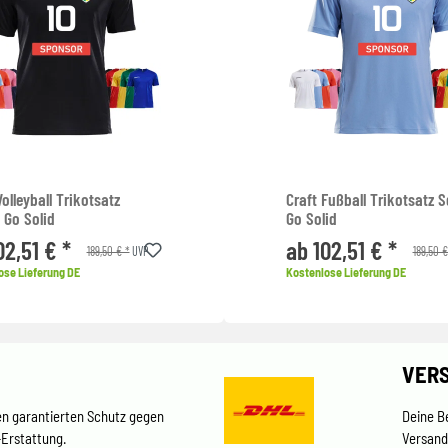
Volleyball Trikotsatz
Craft Fußball Trikotsatz 
 Go Solid
Go Solid
02,51 € *
ab 102,51 € *
189,50 € *
189,50 €
UVP
ose Lieferung DE
Kostenlose Lieferung DE
VER
en garantierten Schutz gegen
Deine B
-Erstattung.
Versand