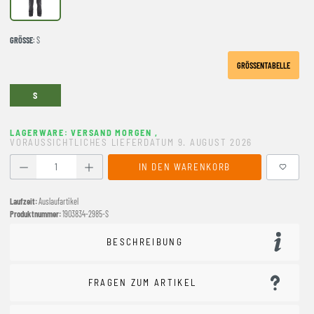
Granite
GRÖSSE
: S
GRÖSSENTABELLE
S
LAGERWARE: VERSAND MORGEN
,
VORAUSSICHTLICHES LIEFERDATUM 9. AUGUST 2026
Produkt Anzahl: Gib den gewünschten Wert ein oder benutze
IN DEN WARENKORB
Laufzeit:
Auslaufartikel
Produktnummer:
1903834-2985-S
BESCHREIBUNG
FRAGEN ZUM ARTIKEL