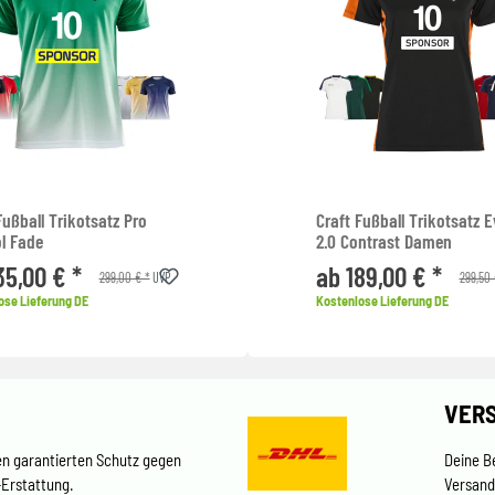
Fußball Trikotsatz Pro
Craft Fußball Trikotsatz E
l Fade
2.0 Contrast Damen
35,00 € *
ab 189,00 € *
299,00 € *
299,50 
UVP
ose Lieferung DE
Kostenlose Lieferung DE
VER
en garantierten Schutz gegen
Deine B
-Erstattung.
Versand