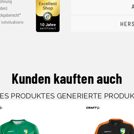
echnung
den)
ckgaberecht*
r individualisierte
HER
Kunden kauften auch
SES PRODUKTES GENERIERTE PRODU