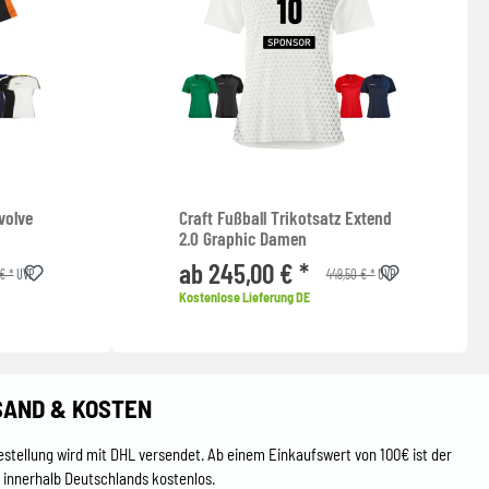
volve
Craft Fußball Trikotsatz Extend
2.0 Graphic Damen
ab 245,00 € *
€ *
449,50 € *
UVP
UVP
Kostenlose Lieferung DE
SAND & KOSTEN
estellung wird mit DHL versendet. Ab einem Einkaufswert von 100€ ist der
 innerhalb Deutschlands kostenlos.