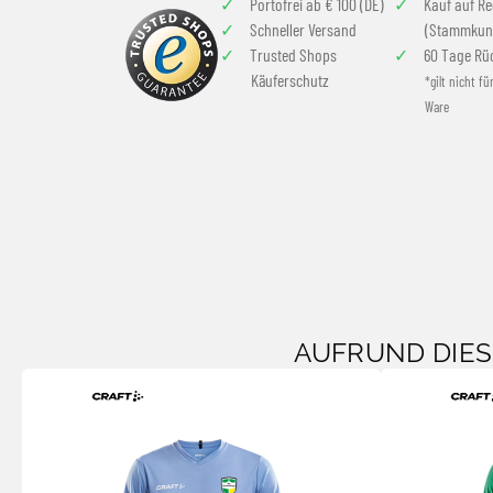
Portofrei ab € 100 (DE)
Kauf auf R
Schneller Versand
(Stammkun
Trusted Shops
60 Tage Rü
Käuferschutz
*gilt nicht fü
Ware
AUFRUND DIE