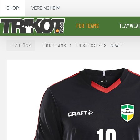
springen
Zur Hauptnavigation springen
SHOP
VEREINSHEIM
FOR TEAMS
TEAMWEA
ZURÜCK
FOR TEAMS
TRIKOTSATZ
CRAFT
Bildergalerie überspringen