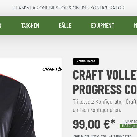
TEAMWEAR ONLINESHOP & ONLINE KONFIGURATOR
R
TASCHEN
BÄLLE
EQUIPMENT
M
KONFIGURATOR
CRAFT VOLLE
PROGRESS C
Trikotsatz Konfigurator. Craft
einfach konfigurieren.
99,00 €*
UVP
219,50
(54.9% gesp
Preise inkl. MwSt. zzgl. Versandkosten