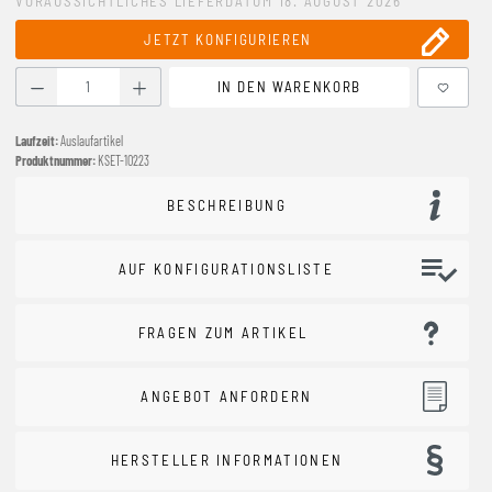
VORAUSSICHTLICHES LIEFERDATUM 18. AUGUST 2026
JETZT KONFIGURIEREN
Produkt Anzahl: Gib den gewünschten Wert ein oder benutze
IN DEN WARENKORB
Laufzeit:
Auslaufartikel
Produktnummer:
KSET-10223
BESCHREIBUNG
AUF KONFIGURATIONSLISTE
FRAGEN ZUM ARTIKEL
ANGEBOT ANFORDERN
HERSTELLER INFORMATIONEN