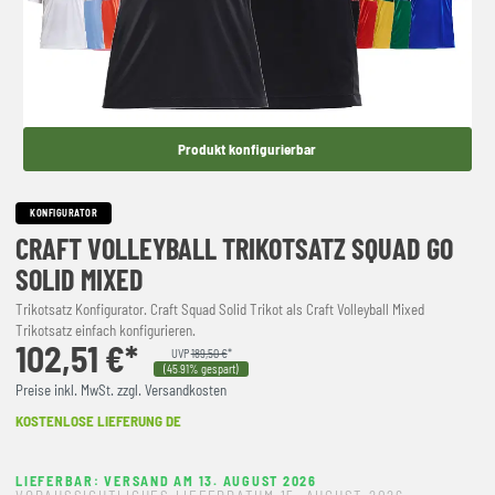
Produkt konfigurierbar
KONFIGURATOR
CRAFT VOLLEYBALL TRIKOTSATZ SQUAD GO
SOLID MIXED
Trikotsatz Konfigurator. Craft Squad Solid Trikot als Craft Volleyball Mixed
Trikotsatz einfach konfigurieren.
102,51 €*
UVP
189,50 €
*
(45.91% gespart)
Preise inkl. MwSt. zzgl. Versandkosten
KOSTENLOSE LIEFERUNG DE
LIEFERBAR: VERSAND AM 13. AUGUST 2026