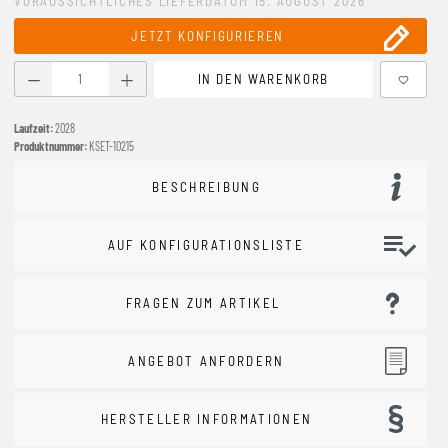
VORAUSSICHTLICHES LIEFERDATUM 15. AUGUST 2026
JETZT KONFIGURIEREN
Produkt Anzahl: Gib den gewünschten Wert ein oder benutze
IN DEN WARENKORB
Laufzeit:
2028
Produktnummer:
KSET-10215
BESCHREIBUNG
AUF KONFIGURATIONSLISTE
FRAGEN ZUM ARTIKEL
ANGEBOT ANFORDERN
HERSTELLER INFORMATIONEN