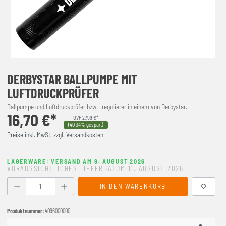
DERBYSTAR BALLPUMPE MIT
LUFTDRUCKPRÜFER
Ballpumpe und Luftdruckprüfer bzw. -regulierer in einem von Derbystar.
16,70 €*
UVP
27,99 €
*
(40.34% gespart)
Preise inkl. MwSt. zzgl. Versandkosten
LAGERWARE: VERSAND AM 9. AUGUST 2026
VORAUSSICHTLICHES LIEFERDATUM 11. AUGUST 2026
Produkt Anzahl: Gib den gewünschten Wert ein oder benutze
IN DEN WARENKORB
Produktnummer:
4096000000