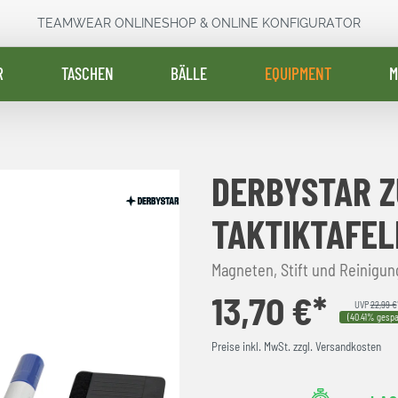
TEAMWEAR ONLINESHOP & ONLINE KONFIGURATOR
R
TASCHEN
BÄLLE
EQUIPMENT
M
DERBYSTAR Z
TAKTIKTAFEL
Magneten, Stift und Reinigungs
13,70 €*
UVP
22,99 €
(40.41% gespa
Preise inkl. MwSt. zzgl. Versandkosten