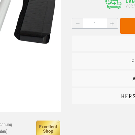
LA
VOR
Produkt Anzahl: Gib den g
F
HER
echnung
den)