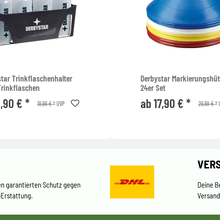
tar Trinkflaschenhalter
Derbystar Markierungshü
Trinkflaschen
24er Set
1,90 € *
ab 17,90 € *
19,99 € *
29,99 € *
UVP
VER
en garantierten Schutz gegen
Deine B
-Erstattung.
Versand