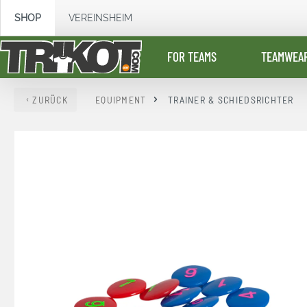
springen
Zur Hauptnavigation springen
SHOP
VEREINSHEIM
FOR TEAMS
TEAMWEA
ZURÜCK
EQUIPMENT
TRAINER & SCHIEDSRICHTER
Bildergalerie überspringen