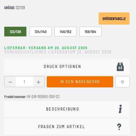
GRÖSSE
: 122/128
GRÖSSENTABELLE
122/128
134/140
146/152
158/164
LIEFERBAR: VERSAND AM 20. AUGUST 2026
VORAUSSICHTLICHES LIEFERDATUM 23. AUGUST 2026
DRUCK OPTIONEN
Produkt Anzahl: Gib den gewünschten Wert ein oder benutze
IN DEN WARENKORB
Produktnummer:
VK-DVR-1905993-1390-122
BESCHREIBUNG
FRAGEN ZUM ARTIKEL