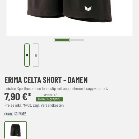
ERIMA CELTA SHORT - DAMEN
Leichte Sporthose ohne Innenslip mit angenehmen Traqgekomfort.
7,90 €*
UVP
19,99 €
*
(60.48% gespart)
Preise inkl. MwSt. zzgl. Versandkosten
FARBE
: SCHWARZ
schwarz