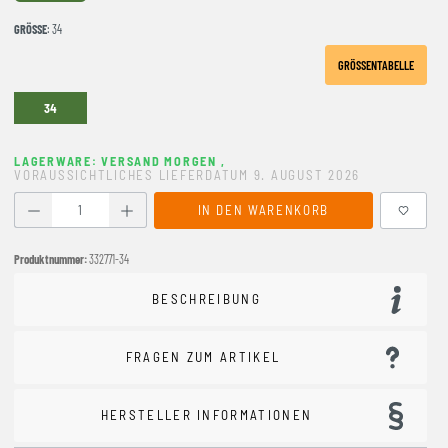
GRÖSSE
: 34
GRÖSSENTABELLE
34
LAGERWARE: VERSAND MORGEN
,
VORAUSSICHTLICHES LIEFERDATUM 9. AUGUST 2026
Produkt Anzahl: Gib den gewünschten Wert ein oder benutze
IN DEN WARENKORB
Produktnummer:
332771-34
BESCHREIBUNG
FRAGEN ZUM ARTIKEL
HERSTELLER INFORMATIONEN