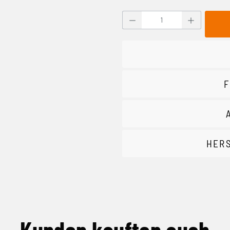
Produkt Anzahl: Gib den g
F
HER
Kunden kauften auch