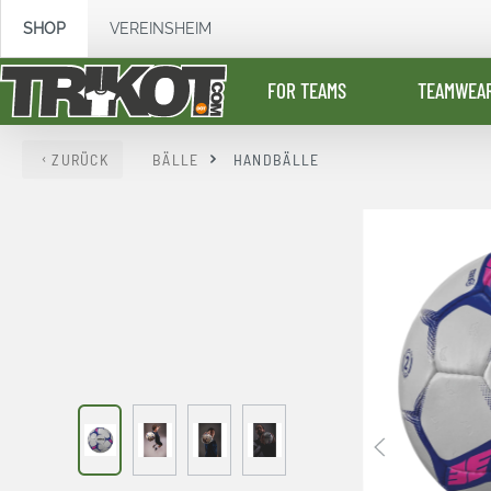
springen
Zur Hauptnavigation springen
SHOP
VEREINSHEIM
FOR TEAMS
TEAMWEA
ZURÜCK
BÄLLE
HANDBÄLLE
Bildergalerie überspringen