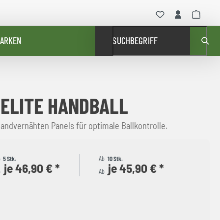
ARKEN
SUCHBEGRIFF
 ELITE HANDBALL
handvernähten Panels für optimale Ballkontrolle.
b
5 Stk.
Ab
10 Stk.
je 46,90 € *
je 45,90 € *
b
Ab