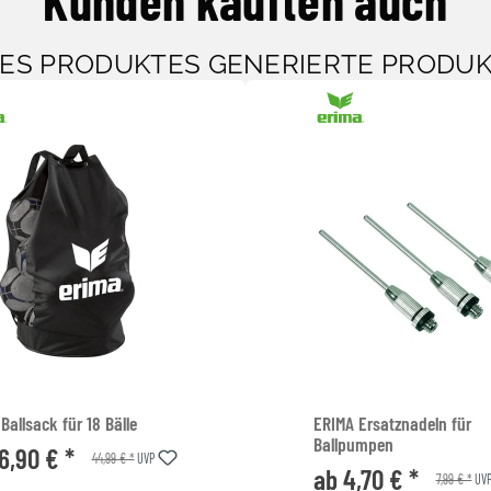
SES PRODUKTES GENERIERTE PRODU
Ballsack für 18 Bälle
ERIMA Ersatznadeln für
Ballpumpen
6,90 € *
44,99 € *
UVP
ab 4,70 € *
7,99 € *
UV