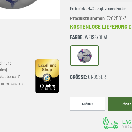
Preise inkl. MwSt. zzgl. Versandkosten
Produktnummer:
7202501-3
KOSTENLOSE LIEFERUNG D
FARBE
: WEISS/BLAU
weiß/blau
echnung
den)
ckgaberecht*
GRÖSSE
: GRÖSSE 3
r individualisierte
Größe 2
Größe 3
LAG
VORA