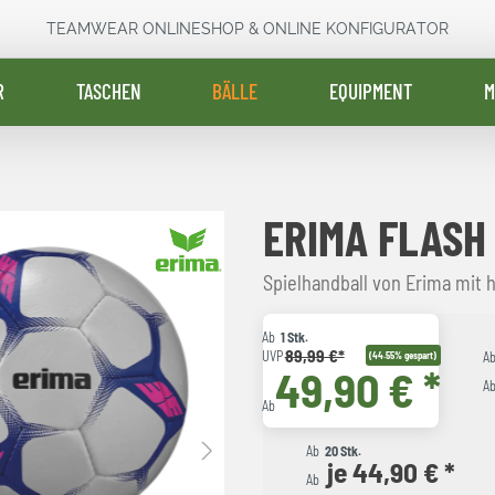
TEAMWEAR ONLINESHOP & ONLINE KONFIGURATOR
R
TASCHEN
BÄLLE
EQUIPMENT
M
ERIMA FLASH
Spielhandball von Erima mit 
Ab
1 Stk.
89,99 €*
UVP
(44.55% gespart)
A
49,90 € *
A
Ab
Ab
20 Stk.
je 44,90 € *
Ab