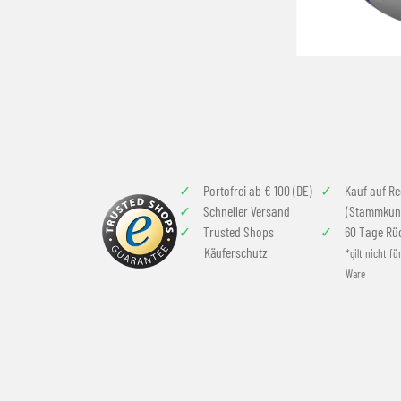
Portofrei ab € 100 (DE)
Kauf auf R
Schneller Versand
(Stammkun
Trusted Shops
60 Tage Rü
Käuferschutz
*gilt nicht fü
Ware