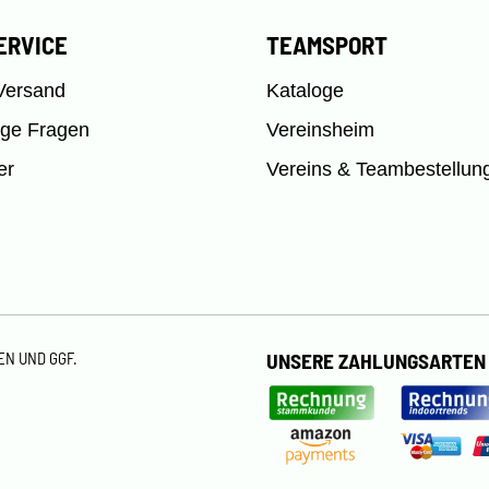
ERVICE
TEAMSPORT
Versand
Kataloge
ige Fragen
Vereinsheim
er
Vereins & Teambestellun
TEN
UND GGF.
UNSERE ZAHLUNGSARTEN