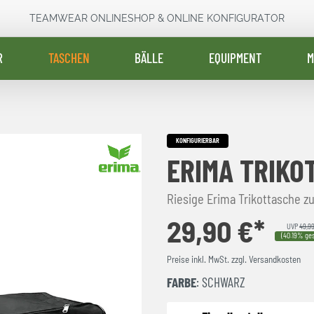
TEAMWEAR ONLINESHOP & ONLINE KONFIGURATOR
R
TASCHEN
BÄLLE
EQUIPMENT
M
KONFIGURIERBAR
ERIMA TRIKO
Riesige Erima Trikottasche z
29,90 €*
UVP
49,9
(40.19% ges
Preise inkl. MwSt. zzgl. Versandkosten
FARBE
: SCHWARZ