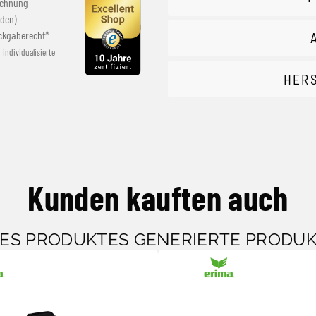
echnung
den)
ckgaberecht*
r individualisierte
HER
Kunden kauften auch
SES PRODUKTES GENERIERTE PRODU