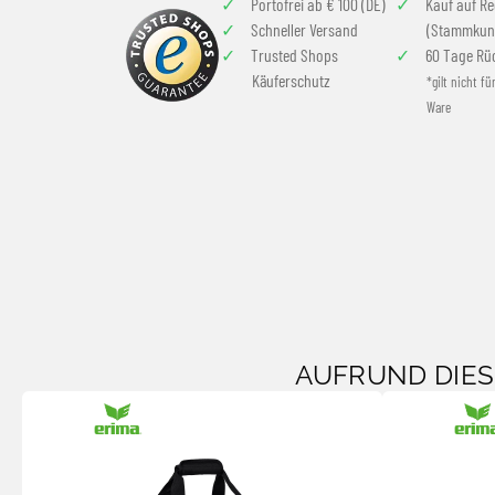
Portofrei ab € 100 (DE)
Kauf auf R
Schneller Versand
(Stammkun
Trusted Shops
60 Tage Rü
Käuferschutz
*gilt nicht fü
Ware
AUFRUND DIE