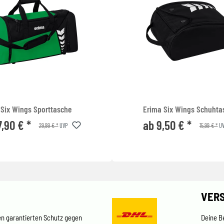
 Six Wings Sporttasche
Erima Six Wings Schuhta
7,90 € *
ab 9,50 € *
29,99 € *
15,99 € *
UVP
UV
VER
en garantierten Schutz gegen
Deine B