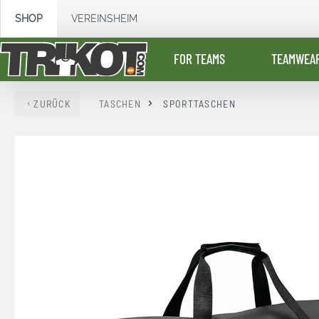
springen
Zur Hauptnavigation springen
SHOP
VEREINSHEIM
FOR TEAMS
TEAMWEA
ZURÜCK
TASCHEN
SPORTTASCHEN
Bildergalerie überspringen