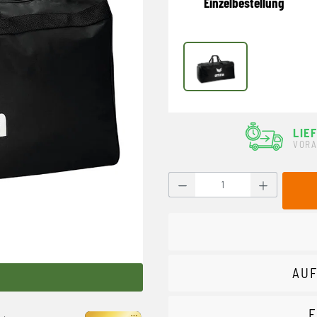
Einzelbestellung
schwarz
LIE
VORA
Produkt Anzahl: Gib den g
AUF
F