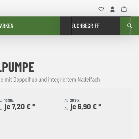
ARKEN
SUCHBEGRIFF
LPUMPE
 mit Doppelhub und integriertem Nadelfach.
Ab
10 Stk.
Ab
20 Stk.
je 7,20 € *
je 6,90 € *
Ab
Ab