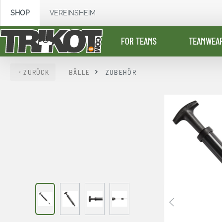
springen
Zur Hauptnavigation springen
SHOP
VEREINSHEIM
FOR TEAMS
TEAMWEA
ZURÜCK
BÄLLE
ZUBEHÖR
Bildergalerie überspringen