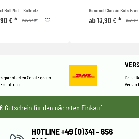
 Ball Net - Ballnetz
Hummel Classic Kids Hand
,90 € *
ab 13,90 € *
14,95 € *
24,95 € *
UVP
VER
en garantierten Schutz gegen
Deine B
-Erstattung.
Versand
 5€ Gutschein für den nächsten Einkauf
HOTLINE +49 (0)341 - 656