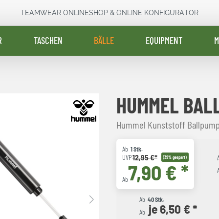
TEAMWEAR ONLINESHOP & ONLINE KONFIGURATOR
R
TASCHEN
BÄLLE
EQUIPMENT
M
HUMMEL BAL
Hummel Kunststoff Ballpumpe
Ab
1 Stk.
12,95 €*
UVP
(39% gespart)
7,90 € *
Ab
Ab
40 Stk.
je 6,50 € *
Ab