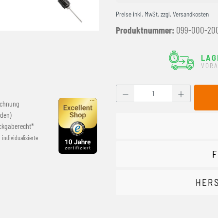
Preise inkl. MwSt. zzgl. Versandkosten
Produktnummer:
099-000-20
LAG
VORA
Produkt Anzahl: Gib den g
echnung
den)
ckgaberecht*
r individualisierte
F
HER