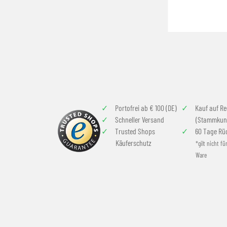
Portofrei ab € 100 (DE)
Kauf auf R
Schneller Versand
(Stammkun
Trusted Shops
60 Tage Rü
Käuferschutz
*gilt nicht fü
Ware