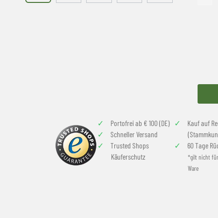
Portofrei ab € 100 (DE)
Kauf auf R
Schneller Versand
(Stammkun
Trusted Shops
60 Tage Rü
Käuferschutz
*gilt nicht fü
Ware