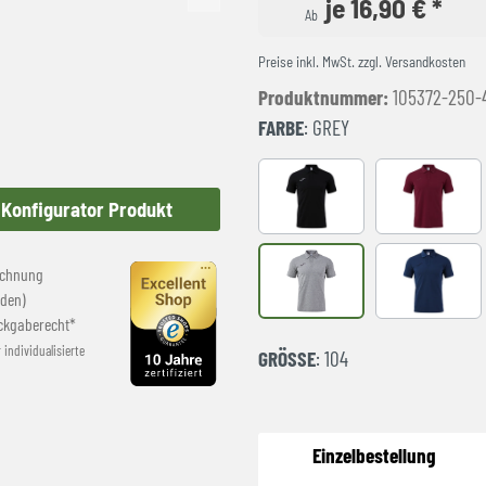
je 16,90 € *
Ab
Preise inkl. MwSt. zzgl. Versandkosten
Produktnummer:
105372-250-
FARBE
: GREY
BLACK
BURGUND
Konfigurator Produkt
echnung
Grey
NAVY
den)
ckgaberecht*
r individualisierte
GRÖSSE
: 104
Einzelbestellung