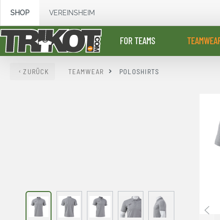
springen
Zur Hauptnavigation springen
SHOP
VEREINSHEIM
FOR TEAMS
TEAMWEA
ZURÜCK
TEAMWEAR
POLOSHIRTS
Bildergalerie überspringen