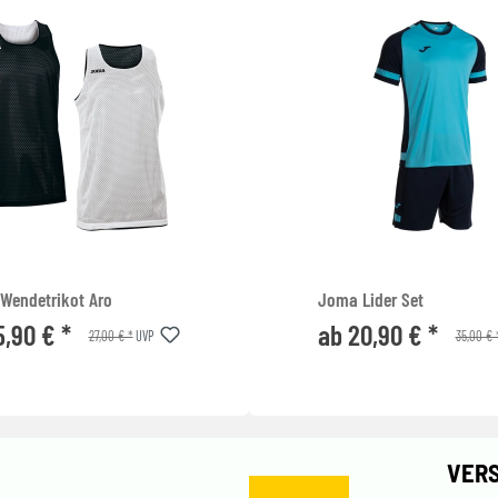
Wendetrikot Aro
Joma Lider Set
5,90 € *
ab 20,90 € *
27,00 € *
35,00 € 
UVP
VER