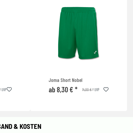
Joma Short Nobel
ab 8,30 € *
*
14,00 € *
UVP
UVP
SAND & KOSTEN