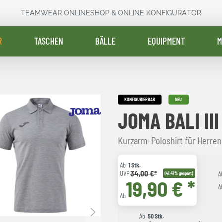
TEAMWEAR ONLINESHOP & ONLINE KONFIGURATOR
R
TASCHEN
BÄLLE
EQUIPMENT
M
KONFIGURIERBAR
NEU
JOMA BALI II
Kurzarm-Poloshirt für Herre
Ab
1 Stk.
34,00 €*
UVP
(41.47% gespart)
A
19,90 € *
A
Ab
Ab
50 Stk.