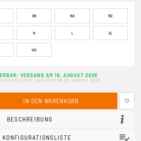
128
140
152
M
L
XL
4XL
FERBAR: VERSAND AM 18. AUGUST 2026
USSICHTLICHES LIEFERDATUM 20. AUGUST 2026
ewünschten Wert ein oder benutze die Schaltflächen um 
IN DEN WARENKORB
BESCHREIBUNG
 KONFIGURATIONSLISTE