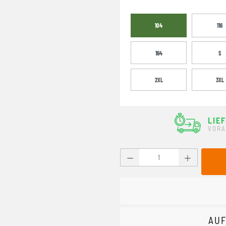
104
116
164
S
2XL
3XL
LIE
VORA
Produkt Anzahl: Gib den g
AUF