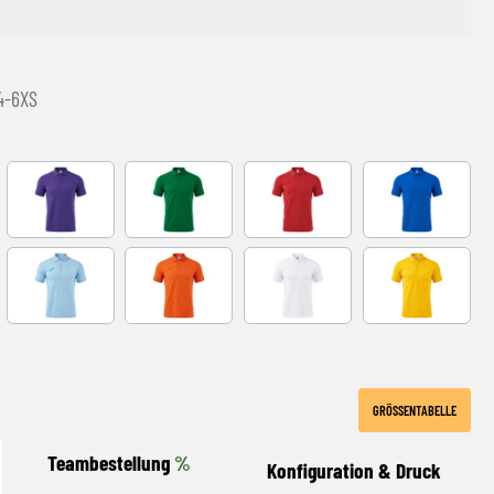
4-6XS
Y
VIOLET
GREEN
RED
ROYAL
LIGHT BLUE
orange
White
YELLOW
GRÖSSENTABELLE
Teambestellung
%
Konfiguration & Druck