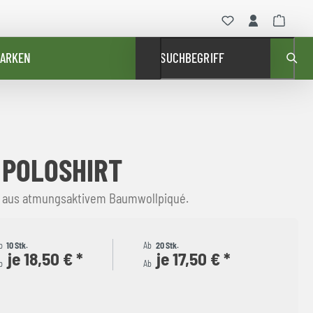
ARKEN
SUCHBEGRIFF
I POLOSHIRT
n aus atmungsaktivem Baumwollpiqué.
b
10 Stk.
Ab
20 Stk.
je 18,50 € *
je 17,50 € *
b
Ab