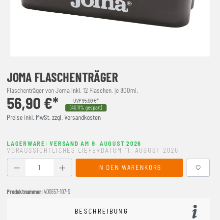
JOMA FLASCHENTRÄGER
Flaschenträger von Joma inkl. 12 Flaschen, je 800ml.
56,90 €*
UVP
95,00 €
*
(40.11% gespart)
Preise inkl. MwSt. zzgl. Versandkosten
LAGERWARE: VERSAND AM 9. AUGUST 2026
VORAUSSICHTLICHES LIEFERDATUM 11. AUGUST 2026
Produkt Anzahl: Gib den gewünschten Wert ein oder benutze
IN DEN WARENKORB
Produktnummer:
400657-107-S
BESCHREIBUNG