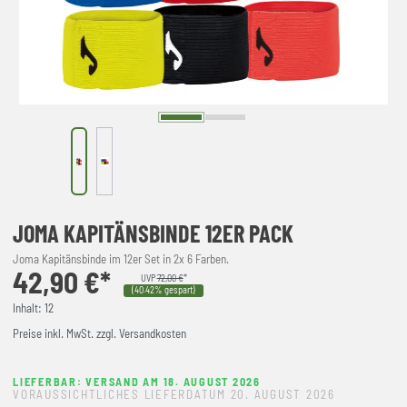
JOMA KAPITÄNSBINDE 12ER PACK
Joma Kapitänsbinde im 12er Set in 2x 6 Farben.
42,90 €*
UVP
72,00 €
*
(40.42% gespart)
Inhalt:
12
Preise inkl. MwSt. zzgl. Versandkosten
LIEFERBAR: VERSAND AM 18. AUGUST 2026
VORAUSSICHTLICHES LIEFERDATUM 20. AUGUST 2026