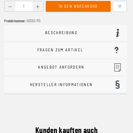
Produkt Anzahl: Gib den gewünschten Wert ein oder benutze
IN DEN WARENKORB
Produktnummer:
400363-P01
BESCHREIBUNG
FRAGEN ZUM ARTIKEL
ANGEBOT ANFORDERN
HERSTELLER INFORMATIONEN
Kunden kauften auch