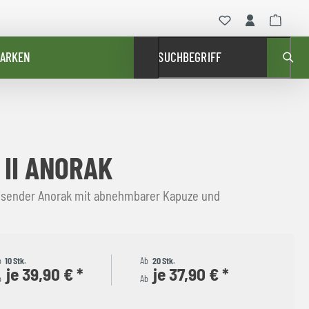
ARKEN
SUCHBEGRIFF
 II ANORAK
sender Anorak mit abnehmbarer Kapuze und
b
10 Stk.
Ab
20 Stk.
je 39,90 € *
je 37,90 € *
b
Ab