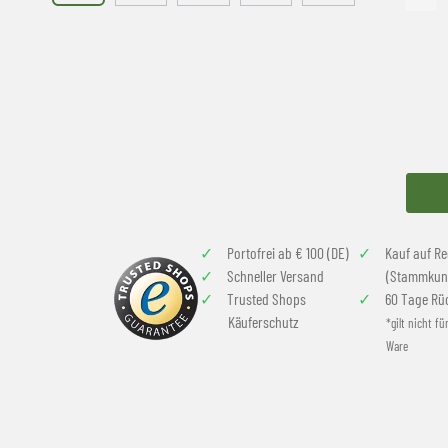
Portofrei ab € 100 (DE)
Kauf auf R
Schneller Versand
(Stammkun
Trusted Shops
60 Tage Rü
Käuferschutz
*gilt nicht fü
Ware