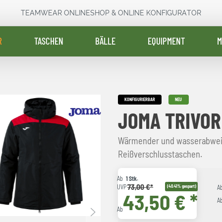
TEAMWEAR ONLINESHOP & ONLINE KONFIGURATOR
R
TASCHEN
BÄLLE
EQUIPMENT
M
KONFIGURIERBAR
NEU
JOMA TRIVOR
Wärmender und wasserabwei
Reißverschlusstaschen.
Ab
1 Stk.
73,00 €*
UVP
(40.41% gespart)
A
43,50 € *
A
Ab