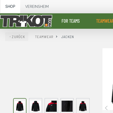
springen
Zur Hauptnavigation springen
SHOP
VEREINSHEIM
FOR TEAMS
TEAMWEA
ZURÜCK
TEAMWEAR
JACKEN
Bildergalerie überspringen