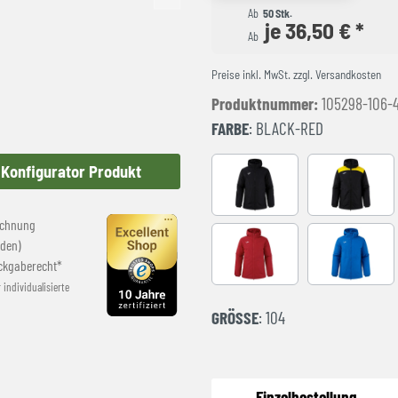
Ab
50 Stk.
je 36,50 € *
Ab
Preise inkl. MwSt. zzgl. Versandkosten
Produktnummer:
105298-106-
FARBE
: BLACK-RED
Konfigurator Produkt
Black
BLACK-YE
echnung
den)
red
royal
ckgaberecht*
r individualisierte
GRÖSSE
: 104
Einzelbestellung