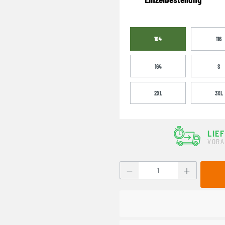
104
116
164
S
2XL
3XL
LIE
VORA
Produkt Anzahl: Gib den g