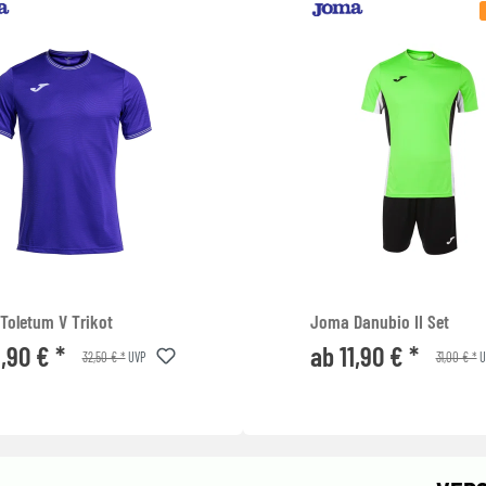
Toletum V Trikot
Joma Danubio II Set
1,90 € *
ab 11,90 € *
32,50 € *
31,00 € *
UVP
U