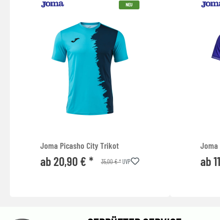
NEU
Joma Picasho City Trikot
Joma 
ab 20,90 € *
ab 1
35,00 € *
UVP