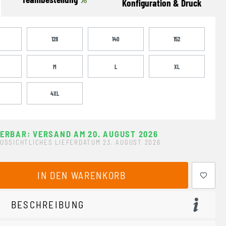
Konfiguration & Druck
128
140
152
M
L
XL
4XL
FERBAR: VERSAND AM 20. AUGUST 2026
USSICHTLICHES LIEFERDATUM 23. AUGUST 2026
ewünschten Wert ein oder benutze die Schaltflächen um 
IN DEN WARENKORB
BESCHREIBUNG