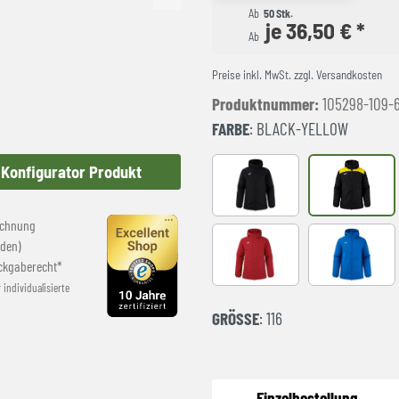
Ab
50 Stk.
je 36,50 € *
Ab
Preise inkl. MwSt. zzgl. Versandkosten
Produktnummer:
105298-109-
FARBE
: BLACK-YELLOW
Konfigurator Produkt
Black
BLACK-YE
echnung
den)
RED
royal
ckgaberecht*
r individualisierte
GRÖSSE
: 116
Einzelbestellung