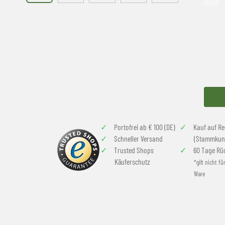
Portofrei ab € 100 (DE)
Kauf auf R
Schneller Versand
(Stammkun
Trusted Shops
60 Tage Rü
Käuferschutz
*gilt nicht fü
Ware