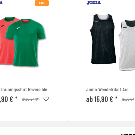
SALE
rainingsshirt Reversible
Joma Wendetrikot Aro
,90 € *
ab 15,90 € *
24,00 € *
27,00 € *
UVP