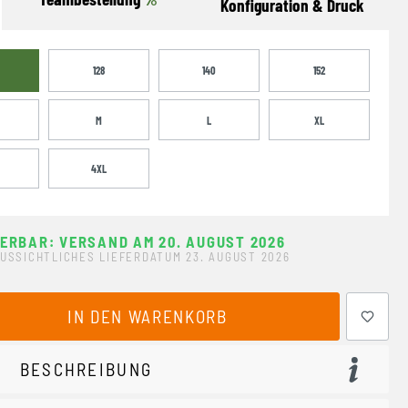
Konfiguration & Druck
128
140
152
M
L
XL
4XL
FERBAR: VERSAND AM 20. AUGUST 2026
USSICHTLICHES LIEFERDATUM 23. AUGUST 2026
ewünschten Wert ein oder benutze die Schaltflächen um 
IN DEN WARENKORB
BESCHREIBUNG