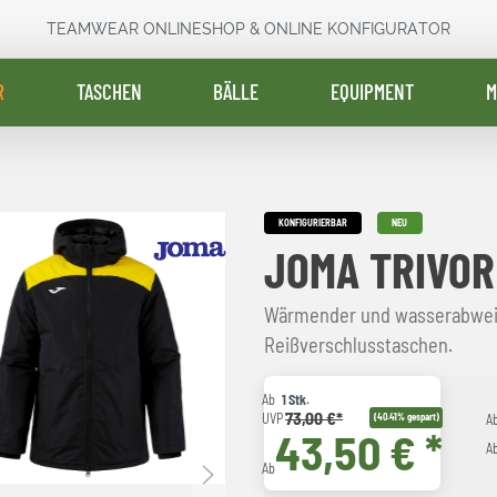
TEAMWEAR ONLINESHOP & ONLINE KONFIGURATOR
R
TASCHEN
BÄLLE
EQUIPMENT
M
KONFIGURIERBAR
NEU
JOMA TRIVOR
Wärmender und wasserabwei
Reißverschlusstaschen.
Ab
1 Stk.
73,00 €*
UVP
(40.41% gespart)
A
43,50 € *
A
Ab