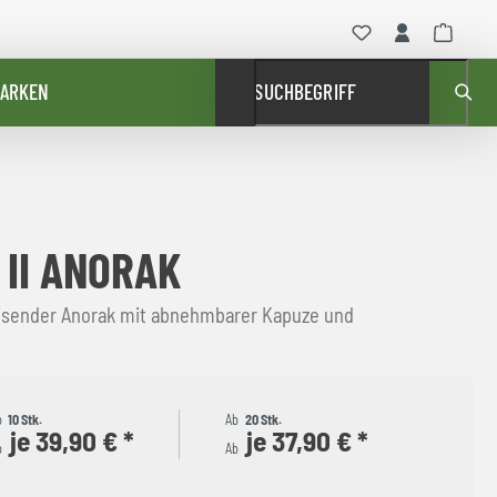
ARKEN
SUCHBEGRIFF
 II ANORAK
sender Anorak mit abnehmbarer Kapuze und
b
10 Stk.
Ab
20 Stk.
je 39,90 € *
je 37,90 € *
b
Ab