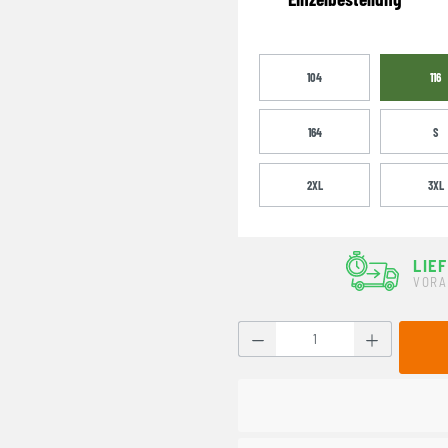
104
116
164
S
2XL
3XL
LIE
VORA
Produkt Anzahl: Gib den g