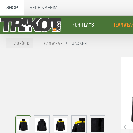
springen
Zur Hauptnavigation springen
SHOP
VEREINSHEIM
FOR TEAMS
TEAMWEA
ZURÜCK
TEAMWEAR
JACKEN
Bildergalerie überspringen