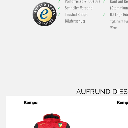
Portofrei ab € 100 (DE)
Kauf auf R
Schneller Versand
(Stammkun
Trusted Shops
60 Tage Rü
Käuferschutz
*gilt nicht fü
Ware
AUFRUND DIE