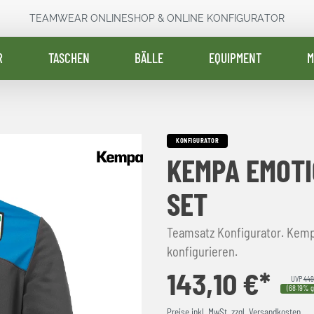
TEAMWEAR ONLINESHOP & ONLINE KONFIGURATOR
R
TASCHEN
BÄLLE
EQUIPMENT
M
KONFIGURATOR
KEMPA EMOTI
SET
Teamsatz Konfigurator. Kempa Emotion 2.0
konfigurieren.
143,10 €*
UVP
449
(68.19% g
Preise inkl. MwSt. zzgl. Versandkosten