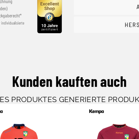
echnung
den)
ckgaberecht*
r individualisierte
HER
Kunden kauften auch
SES PRODUKTES GENERIERTE PRODU