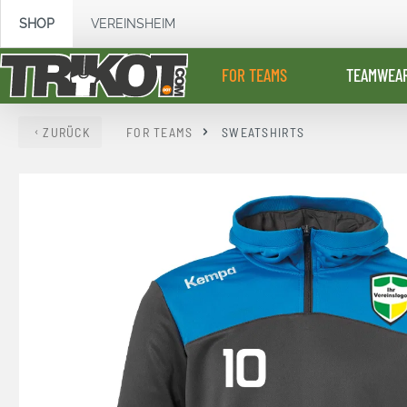
springen
Zur Hauptnavigation springen
SHOP
VEREINSHEIM
FOR TEAMS
TEAMWEA
ZURÜCK
FOR TEAMS
SWEATSHIRTS
Bildergalerie überspringen