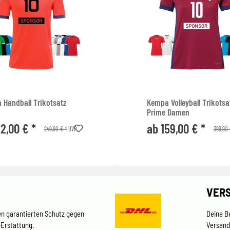
 Handball Trikotsatz
Kempa Volleyball Trikotsa
Prime Damen
12,00 € *
ab 159,00 € *
249,90 € *
399,90 
UVP
VER
en garantierten Schutz gegen
Deine B
-Erstattung.
Versand