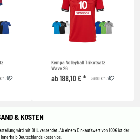
tz
Kempa Volleyball Trikotsatz
Wave 26
ab 188,10 € *
€ *
349,90 € *
UVP
UVP
SAND & KOSTEN
estellung wird mit DHL versendet. Ab einem Einkaufswert von 100€ ist der
 innerhalb Deutschlands kostenlos.