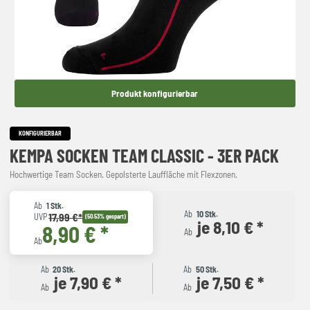
Produkt konfigurierbar
KONFIGURIERBAR
KEMPA SOCKEN TEAM CLASSIC - 3ER PACK
Hochwertige Team Socken. Gepolsterte Lauffläche mit Flexzonen.
Ab
1 Stk.
Ab
10 Stk.
17,99 €*
UVP
(50.53% gespart)
je 8,10 € *
8,90 € *
Ab
Ab
Ab
20 Stk.
Ab
50 Stk.
je 7,90 € *
je 7,50 € *
Ab
Ab