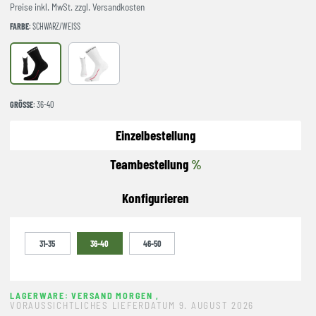
Preise inkl. MwSt. zzgl. Versandkosten
FARBE
: SCHWARZ/WEISS
schwarz/weiß
weiß/schwarz
GRÖSSE
: 36-40
Einzelbestellung
Teambestellung
%
Konfigurieren
31-35
36-40
46-50
LAGERWARE: VERSAND MORGEN
,
VORAUSSICHTLICHES LIEFERDATUM 9. AUGUST 2026