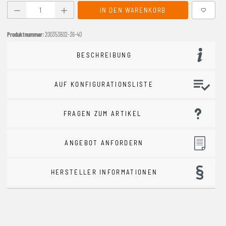
Produkt Anzahl: Gib den gewünschten Wert ein oder benutze
IN DEN WARENKORB
Produktnummer:
200353602-36-40
BESCHREIBUNG
AUF KONFIGURATIONSLISTE
FRAGEN ZUM ARTIKEL
ANGEBOT ANFORDERN
HERSTELLER INFORMATIONEN