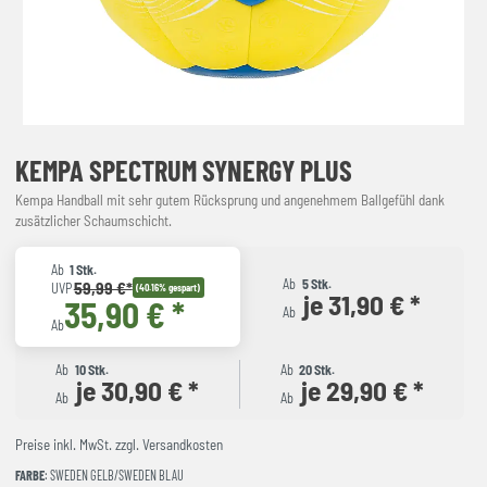
KEMPA SPECTRUM SYNERGY PLUS
Kempa Handball mit sehr gutem Rücksprung und angenehmem Ballgefühl dank
zusätzlicher Schaumschicht.
Ab
1 Stk.
Ab
5 Stk.
59,99 €*
UVP
(40.16% gespart)
je 31,90 € *
35,90 € *
Ab
Ab
Ab
10 Stk.
Ab
20 Stk.
je 30,90 € *
je 29,90 € *
Ab
Ab
Preise inkl. MwSt. zzgl. Versandkosten
FARBE
: SWEDEN GELB/SWEDEN BLAU