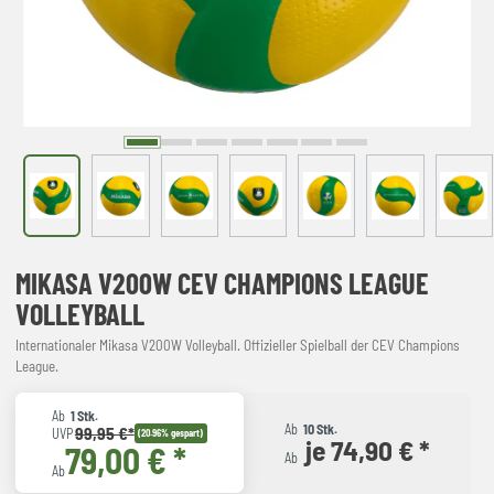
MIKASA V200W CEV CHAMPIONS LEAGUE
VOLLEYBALL
Internationaler Mikasa V200W Volleyball. Offizieller Spielball der CEV Champions
League.
Ab
1 Stk.
Ab
10 Stk.
99,95 €*
UVP
(20.96% gespart)
je 74,90 € *
79,00 € *
Ab
Ab