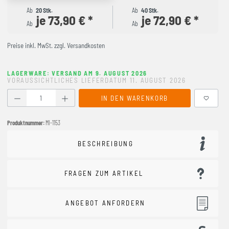
Ab
20 Stk.
Ab
40 Stk.
je 73,90 € *
je 72,90 € *
Ab
Ab
Preise inkl. MwSt. zzgl. Versandkosten
LAGERWARE: VERSAND AM 9. AUGUST 2026
VORAUSSICHTLICHES LIEFERDATUM 11. AUGUST 2026
Produkt Anzahl: Gib den gewünschten Wert ein oder benutze
IN DEN WARENKORB
Produktnummer:
MI-1153
BESCHREIBUNG
FRAGEN ZUM ARTIKEL
ANGEBOT ANFORDERN