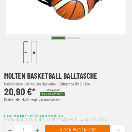
MOLTEN BASKETBALL BALLTASCHE
Bedruckbare und robuste Basketball Balltasche für 6 Bälle
20,90 €*
UVP
24,99 €
*
(16.37% gespart)
Preise inkl. MwSt. zzgl. Versandkosten
LAGERWARE: VERSAND MORGEN
,
VORAUSSICHTLICHES LIEFERDATUM 11. AUGUST 2026
Produkt Anzahl: Gib den gewünschten Wert ein oder benutze
IN DEN WARENKORB