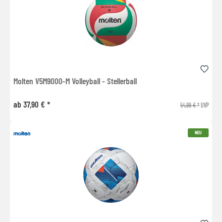
Molten V5M9000-M Volleyball - Stellerball
ab 37,90 € *
54,99 € *
UVP
NEU