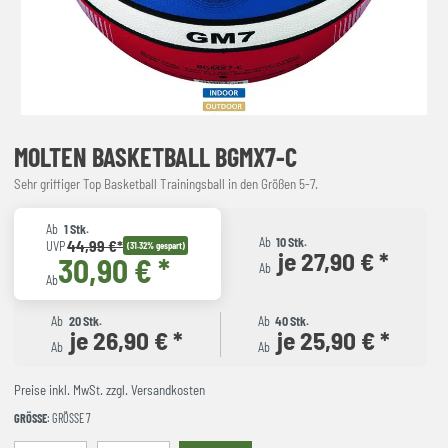
MOLTEN BASKETBALL BGMX7-C
Sehr griffiger Top Basketball Trainingsball in den Größen 5-7.
Ab
1 Stk.
Ab
10 Stk.
44,99 €*
UVP
(31.32% gespart)
je 27,90 € *
30,90 € *
Ab
Ab
Ab
20 Stk.
Ab
40 Stk.
je 26,90 € *
je 25,90 € *
Ab
Ab
Preise inkl. MwSt. zzgl. Versandkosten
GRÖSSE
: GRÖSSE 7