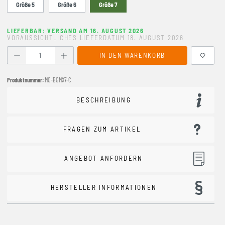
Größe 5
Größe 6
Größe 7
LIEFERBAR: VERSAND AM 16. AUGUST 2026
VORAUSSICHTLICHES LIEFERDATUM 18. AUGUST 2026
Produkt Anzahl: Gib den gewünschten Wert ein oder benutze
IN DEN WARENKORB
Produktnummer:
MO-BGMX7-C
BESCHREIBUNG
FRAGEN ZUM ARTIKEL
ANGEBOT ANFORDERN
HERSTELLER INFORMATIONEN