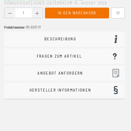
VORAUSSICHTLICHES LIEFERDATUM 14. AUGUST 2026
Produkt Anzahl: Gib den gewünschten Wert ein oder benutze
IN DEN WARENKORB
Produktnummer:
MO-BGR7-VY
BESCHREIBUNG
FRAGEN ZUM ARTIKEL
ANGEBOT ANFORDERN
HERSTELLER INFORMATIONEN