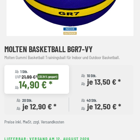
MOLTEN BASKETBALL BGR7-VY
Molten Gummi Basketball Trainingsball für Indoor und Outdoor Basketball.
Ab
1 Stk.
Ab
10 Stk.
21,99 €*
UVP
(32.24% gespart)
je 13,50 € *
14,90 € *
Ab
Ab
Ab
20 Stk.
Ab
40 Stk.
je 12,90 € *
je 12,50 € *
Ab
Ab
Preise inkl. MwSt. zzgl. Versandkosten
LIEFERBAR: VERSAND AM 12. AUGUST 2026