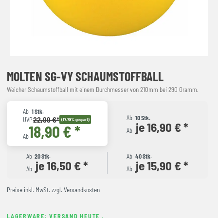
MOLTEN SG-VY SCHAUMSTOFFBALL
Weicher Schaumstoffball mit einem Durchmesser von 210mm bei 290 Gramm.
Ab
1 Stk.
Ab
10 Stk.
22,99 €*
UVP
(17.79% gespart)
je 16,90 € *
18,90 € *
Ab
Ab
Ab
20 Stk.
Ab
40 Stk.
je 16,50 € *
je 15,90 € *
Ab
Ab
Preise inkl. MwSt. zzgl. Versandkosten
LAGERWARE: VERSAND HEUTE
,