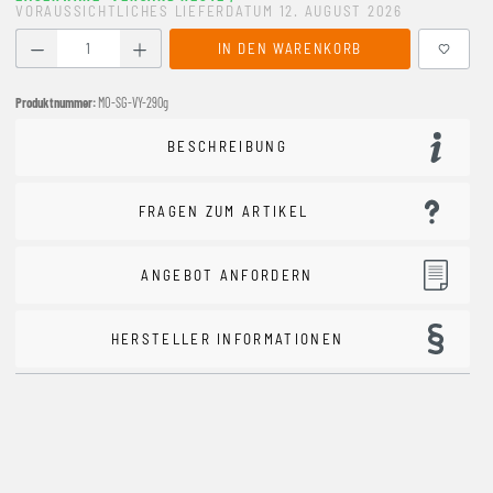
VORAUSSICHTLICHES LIEFERDATUM 12. AUGUST 2026
Produkt Anzahl: Gib den gewünschten Wert ein oder benutze
IN DEN WARENKORB
Produktnummer:
MO-SG-VY-290g
BESCHREIBUNG
FRAGEN ZUM ARTIKEL
ANGEBOT ANFORDERN
HERSTELLER INFORMATIONEN