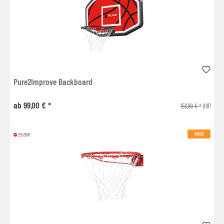
Pure2Improve Backboard
ab 99,00 € *
156,99 € *
UVP
SALE