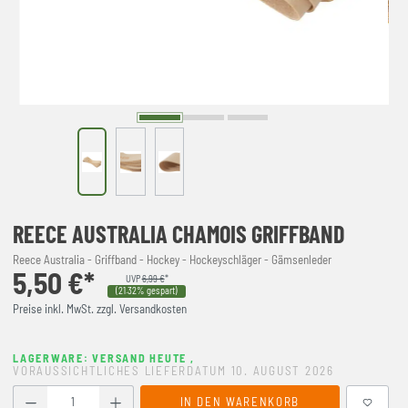
REECE AUSTRALIA CHAMOIS GRIFFBAND
Reece Australia - Griffband - Hockey - Hockeyschläger - Gämsenleder
5,50 €*
UVP
6,99 €
*
(21.32% gespart)
Preise inkl. MwSt. zzgl. Versandkosten
LAGERWARE: VERSAND HEUTE
,
VORAUSSICHTLICHES LIEFERDATUM 10. AUGUST 2026
Produkt Anzahl: Gib den gewünschten Wert ein oder benutze
IN DEN WARENKORB