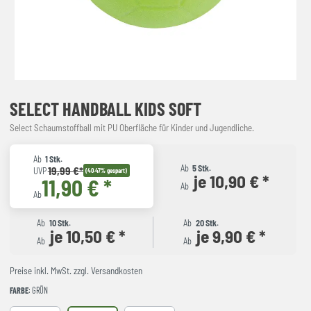
SELECT HANDBALL KIDS SOFT
Select Schaumstoffball mit PU Oberfläche für Kinder und Jugendliche.
Ab
1 Stk.
Ab
5 Stk.
19,99 €*
UVP
(40.47% gespart)
je 10,90 € *
11,90 € *
Ab
Ab
Ab
10 Stk.
Ab
20 Stk.
je 10,50 € *
je 9,90 € *
Ab
Ab
Preise inkl. MwSt. zzgl. Versandkosten
FARBE
: GRÜN