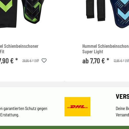
l Schienbeinschoner
Hummel Schienbeinschon
Fit
Super Light
7,90 € *
ab 7,70 € *
29,95 € *
12,95 € *
UVP
UV
VER
en garantierten Schutz gegen
Deine B
-Erstattung.
Versand