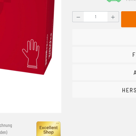
Produkt Anzahl: Gib den g
F
HER
echnung
den)