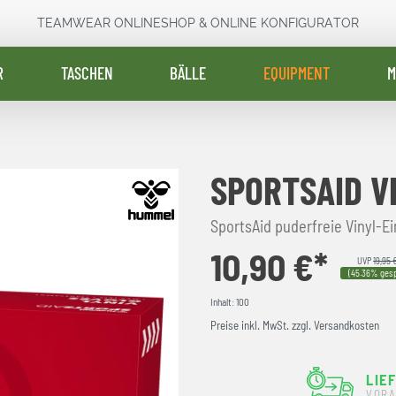
TEAMWEAR ONLINESHOP & ONLINE KONFIGURATOR
R
TASCHEN
BÄLLE
EQUIPMENT
M
SPORTSAID V
SportsAid puderfreie Vinyl-
10,90 €*
UVP
19,95 
(45.36% gesp
Inhalt:
100
Preise inkl. MwSt. zzgl. Versandkosten
LIE
VORA