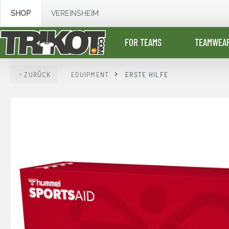
springen
Zur Hauptnavigation springen
SHOP
VEREINSHEIM
FOR TEAMS
TEAMWEA
ZURÜCK
EQUIPMENT
ERSTE HILFE
Bildergalerie überspringen