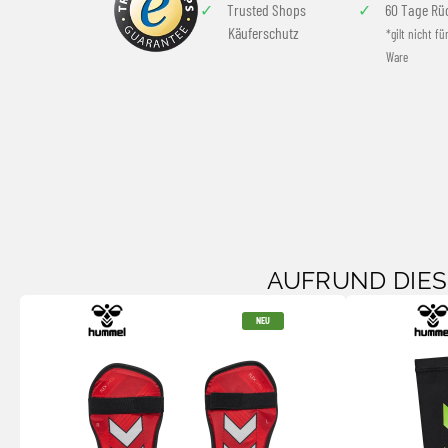
Trusted Shops
60 Tage Rü
Käuferschutz
*gilt nicht fü
Ware
AUFRUND DIE
NEU