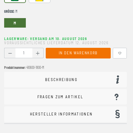
GRÖSSE
: M
M
LAGERWARE: VERSAND AM 10. AUGUST 2026
VORAUSSICHTLICHES LIEFERDATUM 12. AUGUST 2026
Produkt Anzahl: Gib den gewünschten Wert ein oder benutze
IN DEN WARENKORB
Produktnummer:
410600-1800-M
BESCHREIBUNG
FRAGEN ZUM ARTIKEL
HERSTELLER INFORMATIONEN