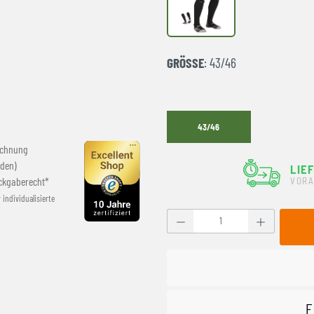
Black
GRÖSSE
: 43/46
43/46
echnung
den)
LIE
ckgaberecht*
VORA
r individualisierte
Produkt Anzahl: Gib den g
F