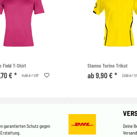
 Field T-Shirt
Stanno Torino Trikot
,70 € *
ab 9,90 € *
14,99 € *
27,99 € *
UVP
U
VER
en garantierten Schutz gegen
Deine B
-Erstattung.
Versand