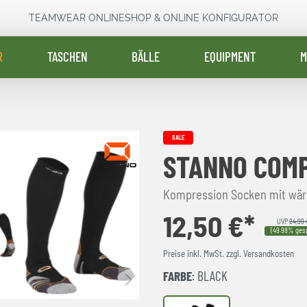
TEAMWEAR ONLINESHOP & ONLINE KONFIGURATOR
R
TASCHEN
BÄLLE
EQUIPMENT
M
SALE
STANNO COMP
Kompression Socken mit wär
12,50 €*
UVP
24,99 
(49.98% gesp
Preise inkl. MwSt. zzgl. Versandkosten
FARBE
: BLACK