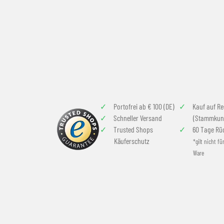
Portofrei ab € 100 (DE)
Kauf auf R
Schneller Versand
(Stammkun
Trusted Shops
60 Tage Rü
Käuferschutz
*gilt nicht fü
Ware