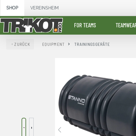
springen
Zur Hauptnavigation springen
SHOP
VEREINSHEIM
FOR TEAMS
TEAMWEA
ZURÜCK
EQUIPMENT
TRAININGSGERÄTE
Bildergalerie überspringen