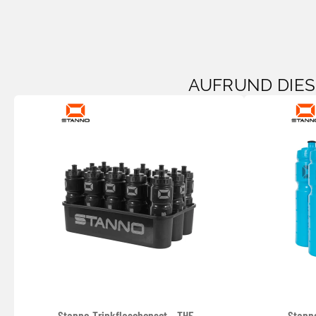
AUFRUND DIE
Stanno Trinkflaschenset - THE
Stanno