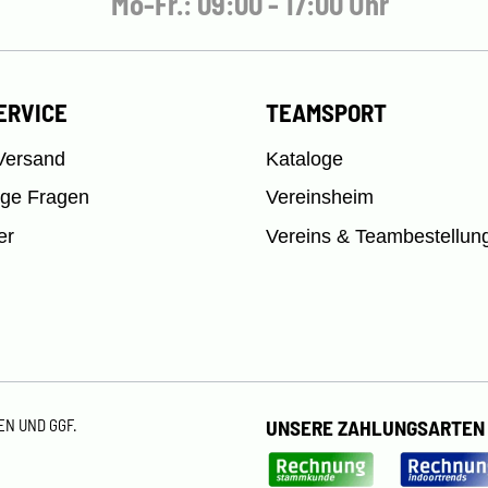
Mo-Fr.: 09:00 - 17:00 Uhr
ERVICE
TEAMSPORT
Versand
Kataloge
ige Fragen
Vereinsheim
er
Vereins & Teambestellun
TEN
UND GGF.
UNSERE ZAHLUNGSARTEN