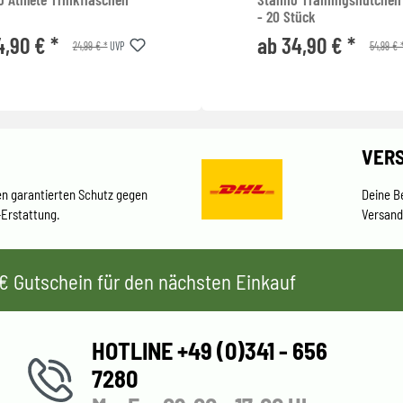
- 20 Stück
4,90 € *
ab 34,90 € *
24,99 € *
54,99 € 
UVP
VER
en garantierten Schutz gegen
Deine B
-Erstattung.
Versand
 5€ Gutschein für den nächsten Einkauf
HOTLINE +49 (0)341 - 656
7280