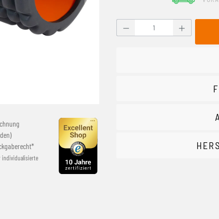
Produkt Anzahl: Gib den g
F
echnung
den)
HER
ckgaberecht*
r individualisierte