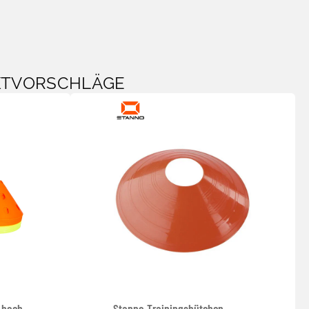
KTVORSCHLÄGE
 hoch
Stanno Trainingshütchen