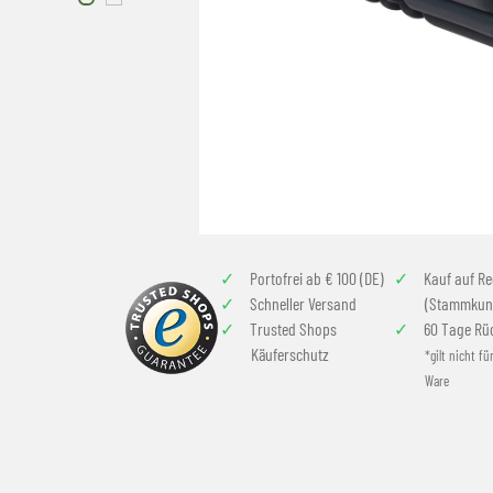
Portofrei ab € 100 (DE)
Kauf auf R
Schneller Versand
(Stammkun
Trusted Shops
60 Tage Rü
Käuferschutz
*gilt nicht fü
Ware