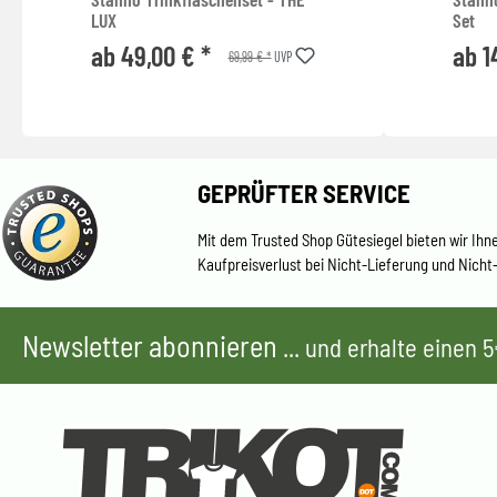
LUX
Set
ab 49,00 € *
ab 1
69,99 € *
UVP
GEPRÜFTER SERVICE
Mit dem Trusted Shop Gütesiegel bieten wir Ihn
Kaufpreisverlust bei Nicht-Lieferung und Nicht
Newsletter abonnieren
... und erhalte einen