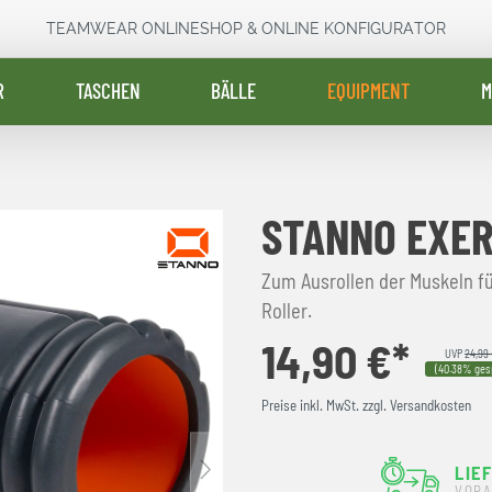
TEAMWEAR ONLINESHOP & ONLINE KONFIGURATOR
R
TASCHEN
BÄLLE
EQUIPMENT
M
STANNO EXER
Zum Ausrollen der Muskeln f
Roller.
14,90 €*
UVP
24,99
(40.38% ges
Preise inkl. MwSt. zzgl. Versandkosten
LIE
VORA