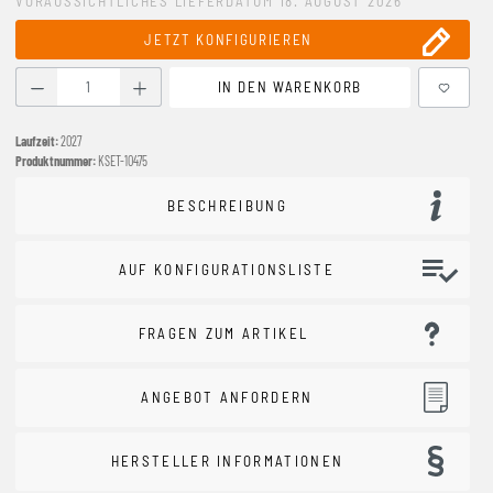
VORAUSSICHTLICHES LIEFERDATUM 18. AUGUST 2026
JETZT KONFIGURIEREN
Produkt Anzahl: Gib den gewünschten Wert ein oder benutze
IN DEN WARENKORB
Laufzeit:
2027
Produktnummer:
KSET-10475
BESCHREIBUNG
AUF KONFIGURATIONSLISTE
FRAGEN ZUM ARTIKEL
ANGEBOT ANFORDERN
HERSTELLER INFORMATIONEN