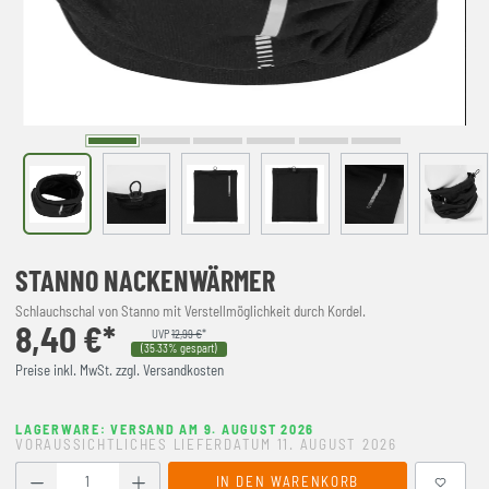
STANNO NACKENWÄRMER
Schlauchschal von Stanno mit Verstellmöglichkeit durch Kordel.
8,40 €*
UVP
12,99 €
*
(35.33% gespart)
Preise inkl. MwSt. zzgl. Versandkosten
LAGERWARE: VERSAND AM 9. AUGUST 2026
VORAUSSICHTLICHES LIEFERDATUM 11. AUGUST 2026
Produkt Anzahl: Gib den gewünschten Wert ein oder benutze
IN DEN WARENKORB