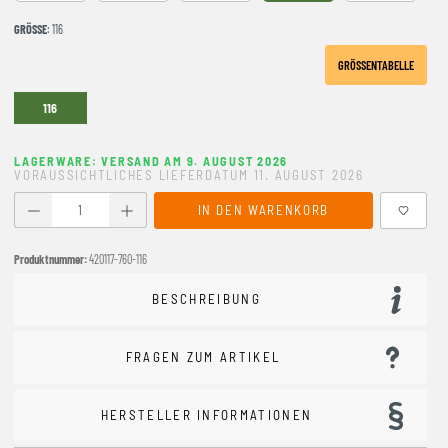
GRÖSSE
: 116
GRÖSSENTABELLE
116
LAGERWARE: VERSAND AM 9. AUGUST 2026
VORAUSSICHTLICHES LIEFERDATUM 11. AUGUST 2026
Produkt Anzahl: Gib den gewünschten Wert ein oder benutze
IN DEN WARENKORB
Produktnummer:
420117-760-116
BESCHREIBUNG
FRAGEN ZUM ARTIKEL
HERSTELLER INFORMATIONEN