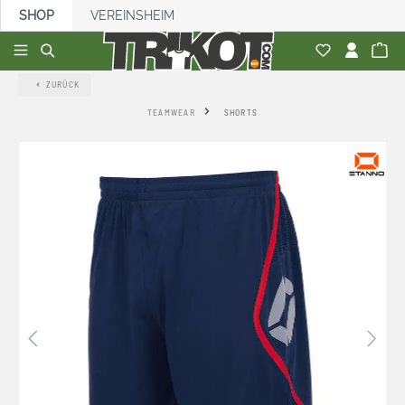
SHOP
VEREINSHEIM
alt springen
ZURÜCK
TEAMWEAR
SHORTS
Bildergalerie überspringen