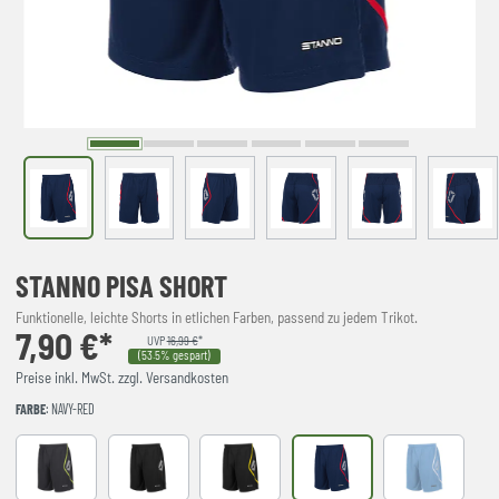
STANNO PISA SHORT
Funktionelle, leichte Shorts in etlichen Farben, passend zu jedem Trikot.
7,90 €*
UVP
16,99 €
*
(53.5% gespart)
Preise inkl. MwSt. zzgl. Versandkosten
FARBE
: NAVY-RED
Anthracite-Neon Yellow
BLACK
BLACK-YELLOW
NAVY-RED
Sky Blue-Whi