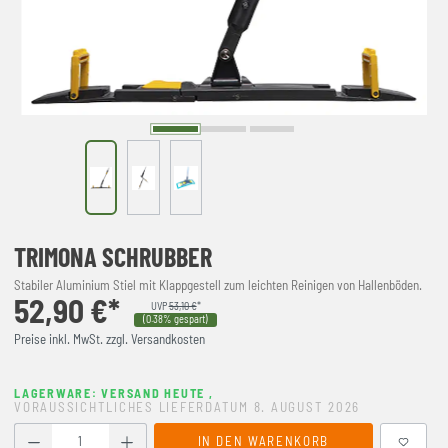
TRIMONA SCHRUBBER
Stabiler Aluminium Stiel mit Klappgestell zum leichten Reinigen von Hallenböden.
52,90 €*
UVP
53,10 €
*
(0.38% gespart)
Preise inkl. MwSt. zzgl. Versandkosten
LAGERWARE: VERSAND HEUTE
,
VORAUSSICHTLICHES LIEFERDATUM 8. AUGUST 2026
Produkt Anzahl: Gib den gewünschten Wert ein oder benutze
IN DEN WARENKORB