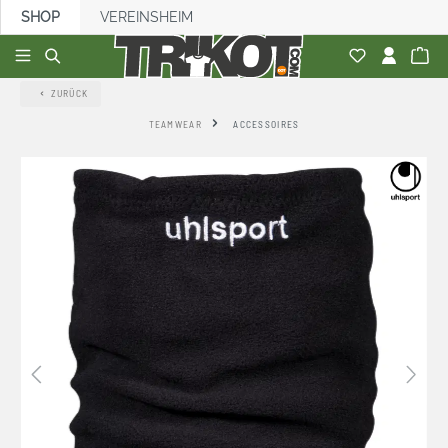
SHOP
VEREINSHEIM
alt springen
ZURÜCK
TEAMWEAR
ACCESSOIRES
Bildergalerie überspringen