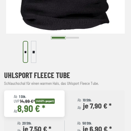
UHLSPORT FLEECE TUBE
Schlauchschal für einen warmen Hals, das Uhlsport Fleece Tube.
Ab
1 Stk.
Ab
10 Stk.
14,99 €*
UVP
(40.63% gespart)
je 7,90 € *
8,90 € *
Ab
Ab
Ab
20 Stk.
Ab
50 Stk.
je 7,50 € *
je 6,90 € *
Ab
Ab