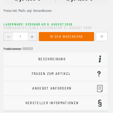
Preise inkl. MwSt. zzgl. Versandkosten
LAGERWARE: VERSAND AM 9. AUGUST 2026
VORAUSSICHTLICHES LIEFERDATUM 11. AUGUST 2026
Produkt Anzahl: Gib den gewünschten Wert ein oder benutze
IN DEN WARENKORB
Produktnummer:
100505301
BESCHREIBUNG
FRAGEN ZUM ARTIKEL
ANGEBOT ANFORDERN
HERSTELLER INFORMATIONEN