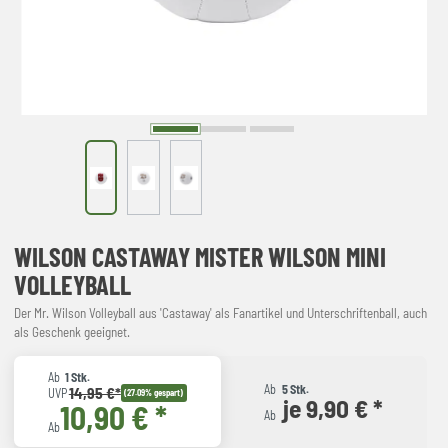
WILSON CASTAWAY MISTER WILSON MINI
VOLLEYBALL
Der Mr. Wilson Volleyball aus 'Castaway' als Fanartikel und Unterschriftenball, auch
als Geschenk geeignet.
Ab
1 Stk.
Ab
5 Stk.
14,95 €*
UVP
(27.09% gespart)
je 9,90 € *
10,90 € *
Ab
Ab