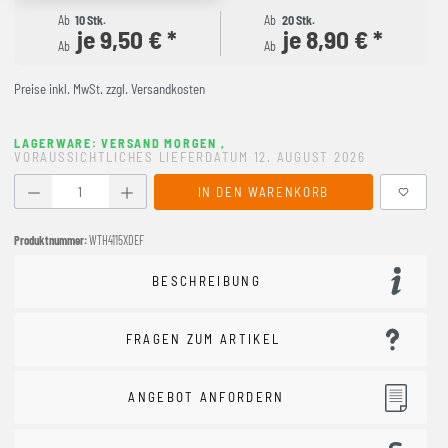
Ab
10 Stk.
Ab
20 Stk.
je 9,50 € *
je 8,90 € *
Ab
Ab
Preise inkl. MwSt. zzgl. Versandkosten
LAGERWARE: VERSAND MORGEN
,
VORAUSSICHTLICHES LIEFERDATUM 12. AUGUST 2026
Produkt Anzahl: Gib den gewünschten Wert ein oder benutze
IN DEN WARENKORB
Produktnummer:
WTH4115XDEF
BESCHREIBUNG
FRAGEN ZUM ARTIKEL
ANGEBOT ANFORDERN