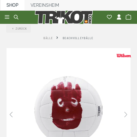
SHOP
VEREINSHEIM
alt springen
ZURÜCK
BÄLLE
BEACHVOLLEYBÄLLE
Bildergalerie überspringen