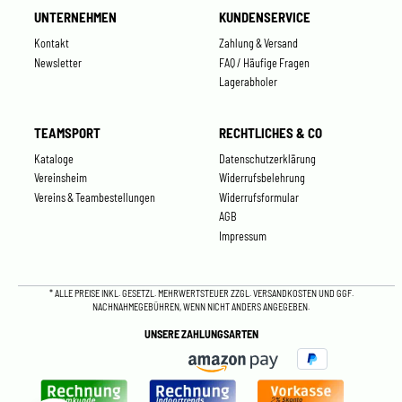
UNTERNEHMEN
KUNDENSERVICE
Kontakt
Zahlung & Versand
Newsletter
FAQ / Häufige Fragen
Lagerabholer
TEAMSPORT
RECHTLICHES & CO
Kataloge
Datenschutzerklärung
Vereinsheim
Widerrufsbelehrung
Vereins & Teambestellungen
Widerrufsformular
AGB
Impressum
* ALLE PREISE INKL. GESETZL. MEHRWERTSTEUER ZZGL.
VERSANDKOSTEN
UND GGF.
NACHNAHMEGEBÜHREN, WENN NICHT ANDERS ANGEGEBEN.
UNSERE ZAHLUNGSARTEN