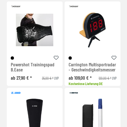
Powershot Trainingspad
Carrington Multisportradar
B.Ease
- Geschwindigkeitsmesser
ab 27,90 € *
ab 109,00 € *
35,00 € *
120,00 € *
UVP
UVP
Kostenlose Lieferung DE