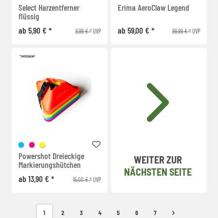
Select Harzentferner
Erima AeroClaw Legend
flüssig
ab 5,90 € *
ab 59,00 € *
8,99 € *
99,99 € *
UVP
UVP
Powershot Dreieckige
WEITER ZUR
Markierungshütchen
NÄCHSTEN SEITE
ab 13,90 € *
15,00 € *
UVP
1
2
3
4
5
6
7