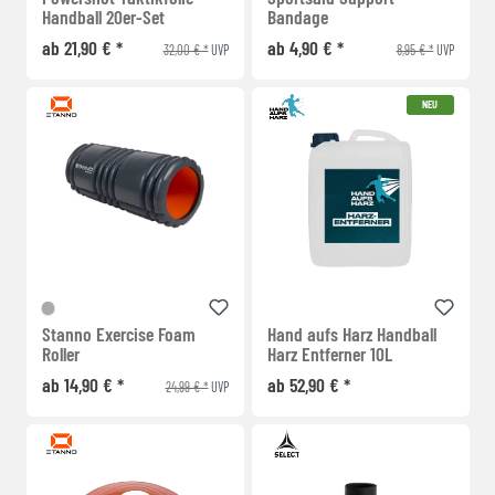
Handball 20er-Set
Bandage
ab 21,90 € *
ab 4,90 € *
32,00 € *
8,95 € *
UVP
UVP
NEU
Stanno Exercise Foam
Hand aufs Harz Handball
Roller
Harz Entferner 10L
ab 14,90 € *
ab 52,90 € *
24,99 € *
UVP