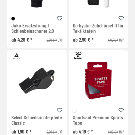
Jako Ersatzstrumpf
Derbystar Zubehörset II für
Schienbeinschoner 2.0
Taktiktafeln
ab 4,20 € *
ab 2,90 € *
6,99 € *
4,99 € *
UVP
UVP
Select Schiedsrichterpfeife
Sportsaid Premium Sports
Classic
Tape
ab 1,90 € *
ab 4,19 € *
2,99 € *
6,95 € *
UVP
UVP