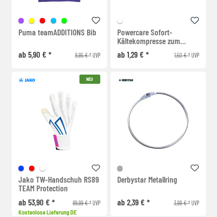
Puma teamADDITIONS Bib
Powercare Sofort-
Kältekompresse zum
Kühlen
ab 5,90 € *
ab 1,29 € *
9,95 € *
1,50 € *
UVP
UVP
NEU
Jako TW-Handschuh RS89
Derbystar Metallring
TEAM Protection
ab 53,90 € *
ab 2,39 € *
89,99 € *
3,99 € *
UVP
UVP
Kostenlose Lieferung DE