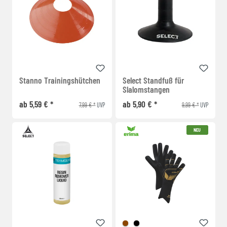
Stanno Trainingshütchen
Select Standfuß für
Slalomstangen
ab 5,59 € *
ab 5,90 € *
7,99 € *
9,99 € *
UVP
UVP
NEU