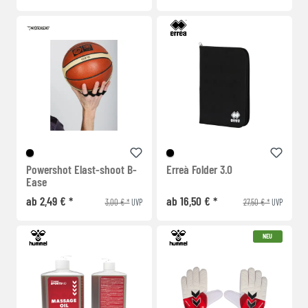
Powershot Elast-shoot B-
Erreà Folder 3.0
Ease
ab 2,49 € *
ab 16,50 € *
3,00 € *
27,50 € *
UVP
UVP
NEU