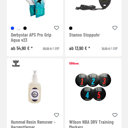
Derbystar APS Pro Grip
Stanno Stoppuhr
Aqua v23
ab 54,90 € *
ab 13,90 € *
99,99 € *
19,99 € *
UVP
UVP
Hummel Resin Remover -
Wilson NBA DRV Training
Harzentferner
Markers