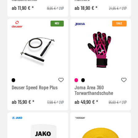
ab 11,90 € *
ab 18,90 € *
19,95 € *
24,95 € *
UVP
UVP
NEU
SALE
Deuser Speed Rope Plus
Joma Area 360
Torwarthandschuhe
ab 15,90 € *
ab 49,90 € *
17,99 € *
95,60 € *
UVP
UVP