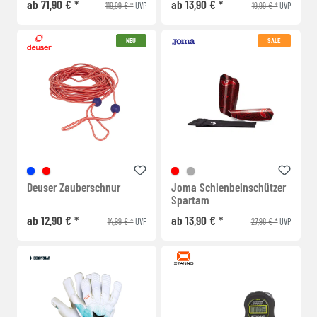
ab 71,90 € *
ab 13,90 € *
119,99 € *
19,99 € *
UVP
UVP
NEU
SALE
Deuser Zauberschnur
Joma Schienbeinschützer
Spartam
ab 12,90 € *
ab 13,90 € *
14,99 € *
27,98 € *
UVP
UVP