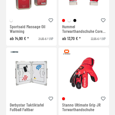
Sportsaid Massage Oil
Hummel
Warming
Torwarthandschuhe Core
Grip
ab 14,90 € *
ab 13,70 € *
24,95 € *
22,95 € *
UVP
UVP
Derbystar Taktiktafel
Stanno Ultimate Grip JR
Fußball Faltbar
Torwarthandschuhe