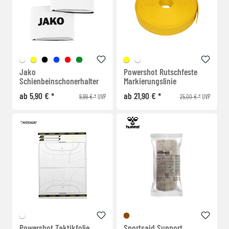
Jako
Powershot Rutschfeste
Schienbeinschonerhalter
Markierungslinie
ab 5,90 € *
ab 21,90 € *
9,99 € *
25,00 € *
UVP
UVP
Powershot Taktikfolie
Sportsaid Support