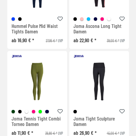
Hummel Pulse Mid Waist
Joma Ascona Long Tight
Tights Damen
Damen
ab 16,90 € *
ab 22,90 € *
27,95 € *
39,00 € *
UVP
UVP
Joma Tennis Tight Combi
Joma Tight Sculpture
Torneo Damen
Damen
ab 11,90 € *
ab 26,90 € *
36,80 € *
45,00 € *
UVP
UVP