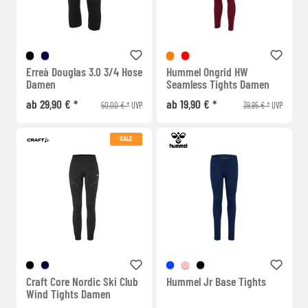
Erreà Douglas 3.0 3/4 Hose
Hummel Ongrid HW
Damen
Seamless Tights Damen
ab 29,90 € *
ab 19,90 € *
50,00 € *
39,95 € *
UVP
UVP
SALE
Craft Core Nordic Ski Club
Hummel Jr Base Tights
Wind Tights Damen