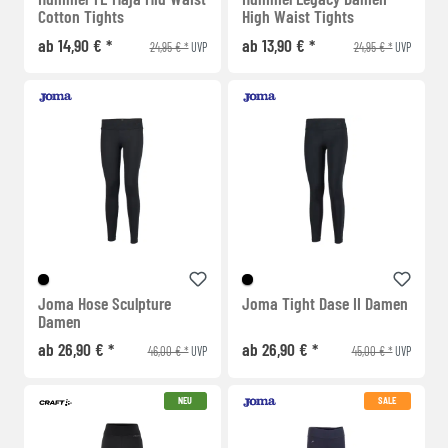
Cotton Tights
High Waist Tights
ab 14,90 € *
ab 13,90 € *
24,95 € *
24,95 € *
UVP
UVP
Joma Hose Sculpture
Joma Tight Dase II Damen
Damen
ab 26,90 € *
ab 26,90 € *
46,00 € *
45,00 € *
UVP
UVP
NEU
SALE