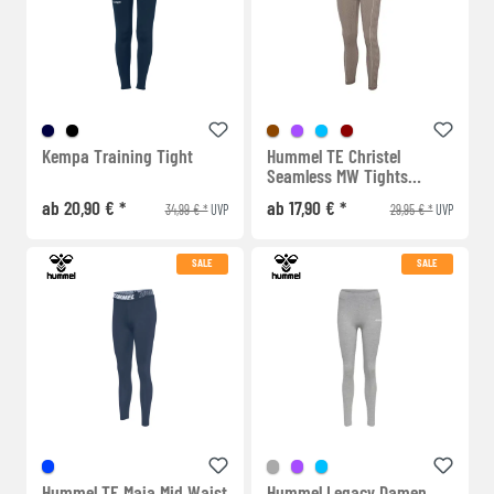
Kempa Training Tight
Hummel TE Christel
Seamless MW Tights
Damen
ab 20,90 € *
ab 17,90 € *
34,99 € *
29,95 € *
UVP
UVP
SALE
SALE
Hummel TE Maja Mid Waist
Hummel Legacy Damen