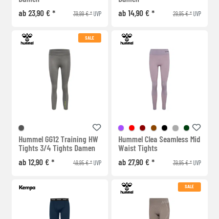
ab 23,90 € *
ab 14,90 € *
39,99 € *
29,95 € *
UVP
UVP
SALE
Hummel GG12 Training HW
Hummel Clea Seamless Mid
Tights 3/4 Tights Damen
Waist Tights
ab 12,90 € *
ab 27,90 € *
49,95 € *
39,95 € *
UVP
UVP
SALE