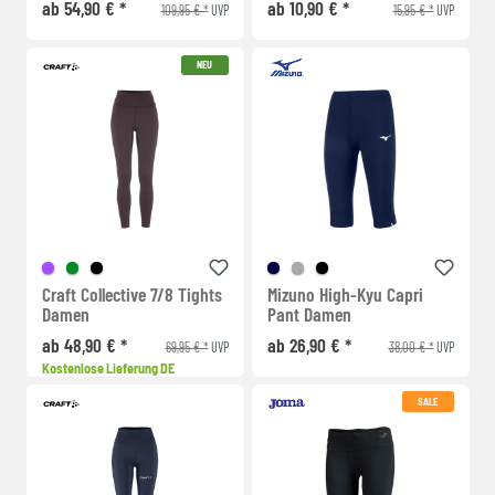
ab 54,90 € *
ab 10,90 € *
109,95 € *
15,95 € *
UVP
UVP
NEU
Craft Collective 7/8 Tights
Mizuno High-Kyu Capri
Damen
Pant Damen
ab 48,90 € *
ab 26,90 € *
69,95 € *
38,00 € *
UVP
UVP
Kostenlose Lieferung DE
SALE