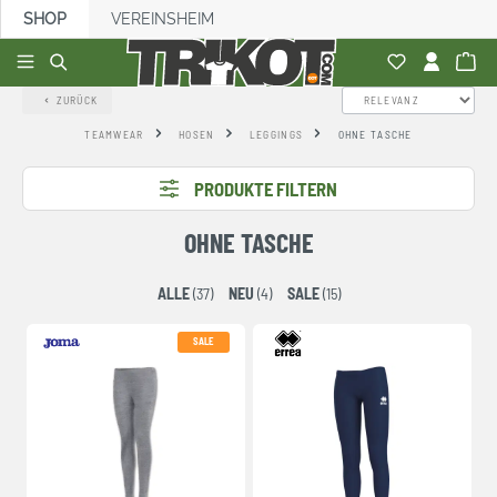
SHOP
VEREINSHEIM
alt springen
ZURÜCK
TEAMWEAR
HOSEN
LEGGINGS
OHNE TASCHE
PRODUKTE FILTERN
OHNE TASCHE
ALLE
(37)
NEU
(4)
SALE
(15)
SALE