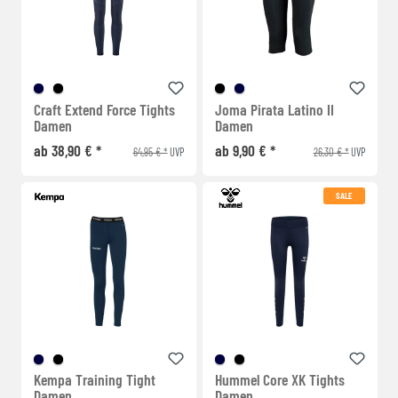
Craft Extend Force Tights
Joma Pirata Latino II
Damen
Damen
ab 38,90 € *
ab 9,90 € *
64,95 € *
26,30 € *
UVP
UVP
SALE
Kempa Training Tight
Hummel Core XK Tights
Damen
Damen