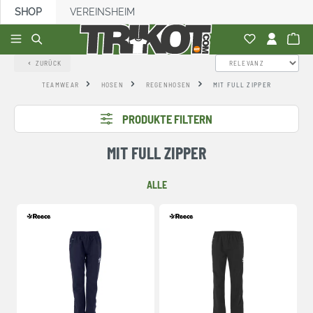
SHOP
VEREINSHEIM
alt springen
ZURÜCK
TEAMWEAR
HOSEN
REGENHOSEN
MIT FULL ZIPPER
PRODUKTE FILTERN
MIT FULL ZIPPER
ALLE