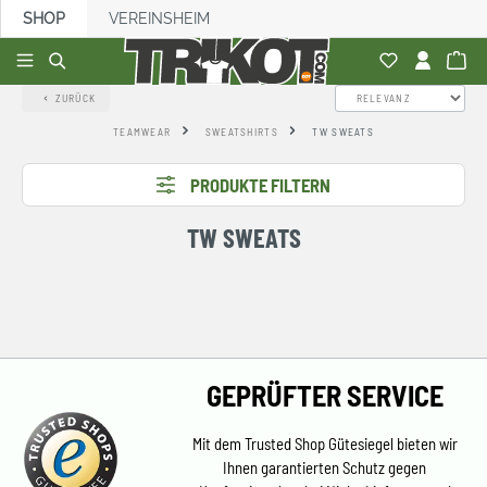
SHOP
VEREINSHEIM
alt springen
ZURÜCK
TEAMWEAR
SWEATSHIRTS
TW SWEATS
PRODUKTE FILTERN
TW SWEATS
GEPRÜFTER SERVICE
Mit dem Trusted Shop Gütesiegel bieten wir
Ihnen garantierten Schutz gegen