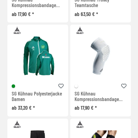
Kompressionsbandage
Teamtasche
Ellenbogen lang
ab 17,90 € *
ab 63,50 € *
SG Kühnau Polyesterjacke
SG Kühnau
Damen
Kompressionsbandage
Knie lang
ab 33,20 € *
ab 17,90 € *