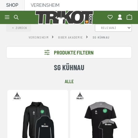
SHOP
VEREINSHEIM
alt springen
ZURÜCK
VEREINSHEIM
BIBER AKADEMIE
SG KÜHNAU
PRODUKTE FILTERN
SG KÜHNAU
ALLE