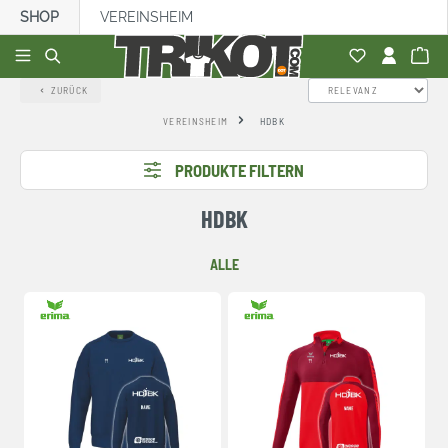
SHOP
VEREINSHEIM
alt springen
ZURÜCK
VEREINSHEIM
HDBK
PRODUKTE FILTERN
HDBK
ALLE