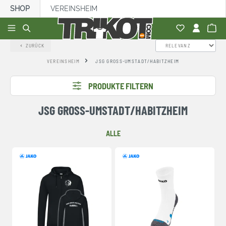
SHOP
VEREINSHEIM
alt springen
ZURÜCK
VEREINSHEIM
JSG GROSS-UMSTADT/HABITZHEIM
PRODUKTE FILTERN
JSG GROSS-UMSTADT/HABITZHEIM
ALLE