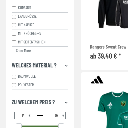
KURZARM
LANGGRÖSSE
MIT KAPUZE
MIT KNÖCHEL-RV
MIT SEITENTASCHEN
Rangers Sweat Crew
Show More
ab 39,40 € *
WELCHES MATERIAL ?
BAUMWOLLE
POLYESTER
ZU WELCHEM PREIS ?
€
€