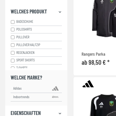
WELCHES PRODUKT
BADESCHUHE
POLOSHIRTS
PULLOVER
PULLOVER HALFZIP
REGENJACKEN
Rangers Parka
ab 98,50 € *
SPORT SHORTS
T-SHIRTS
TRAININGSHOSEN
WELCHE MARKE?
TRIKOTS
WINTERJACKEN
EIGENSCHAFTEN