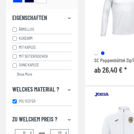
EIGENSCHAFTEN
ÄRMELLOS
KURZARM
MIT KAPUZE
MIT SEITENTASCHEN
SC Poppenbüttel Zip
OHNE KAPUZE
ab 26,40 € *
Show More
WELCHES MATERIAL ?
POLYESTER
ZU WELCHEM PREIS ?
€
€