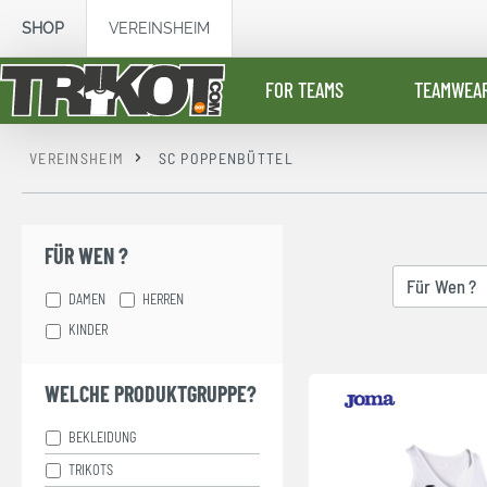
springen
Zur Hauptnavigation springen
SHOP
VEREINSHEIM
FOR TEAMS
TEAMWEA
VEREINSHEIM
SC POPPENBÜTTEL
FÜR WEN ?
Für Wen ?
DAMEN
HERREN
KINDER
WELCHE PRODUKTGRUPPE?
BEKLEIDUNG
TRIKOTS