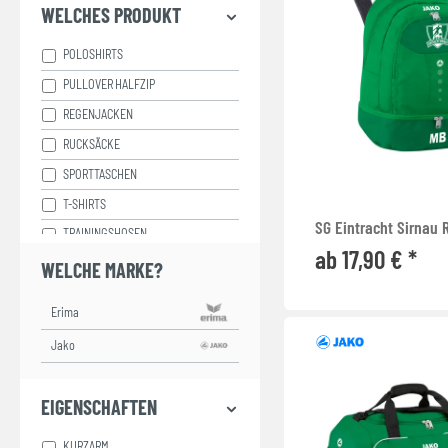
WELCHES PRODUKT
POLOSHIRTS
PULLOVER HALFZIP
REGENJACKEN
RUCKSÄCKE
SPORTTASCHEN
T-SHIRTS
SG Eintracht Sirnau
TRAININGSHOSEN
ab 17,90 € *
TRAININGSJACKEN
WELCHE MARKE?
WINTERJACKEN
EIGENSCHAFTEN
KURZARM