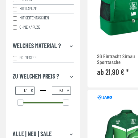
MIT KAPUZE
MIT SEITENTASCHEN
OHNE KAPUZE
WELCHES MATERIAL ?
SG Eintracht Sirnau
POLYESTER
Sporttasche
ab 21,90 € *
ZU WELCHEM PREIS ?
€
€
ALLE | NEU | SALE