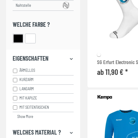
TRAININGSJACKEN
WINTERJACKEN
WELCHE FARBE ?
EIGENSCHAFTEN
SG Erfurt Electronic 
ab 11,90 € *
ÄRMELLOS
KURZARM
LANGARM
MIT KAPUZE
MIT SEITENTASCHEN
Show More
WELCHES MATERIAL ?