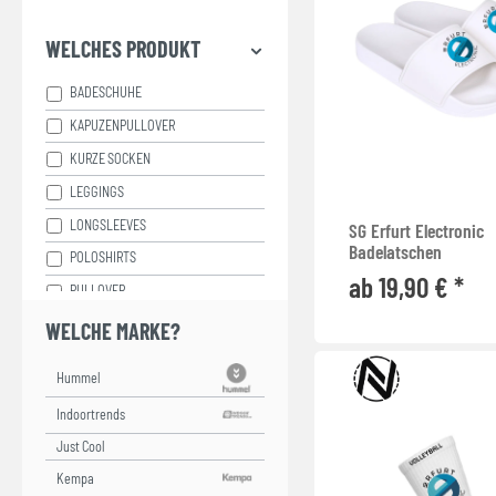
WELCHES PRODUKT
BADESCHUHE
KAPUZENPULLOVER
KURZE SOCKEN
LEGGINGS
LONGSLEEVES
SG Erfurt Electronic
Badelatschen
POLOSHIRTS
ab 19,90 € *
PULLOVER
SPORT SHORTS
WELCHE MARKE?
SWEAT SHORTS
T-SHIRTS
TANK TOPS
Just Cool
TASSEN
TRAININGSHOSEN