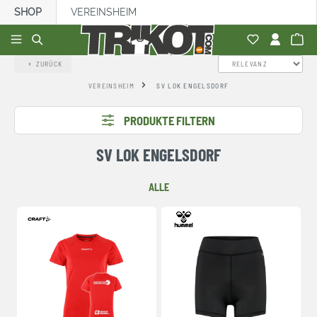
SHOP
VEREINSHEIM
alt springen
ZURÜCK
VEREINSHEIM
SV LOK ENGELSDORF
PRODUKTE FILTERN
SV LOK ENGELSDORF
ALLE