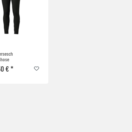
ersesch
shose
50 € *