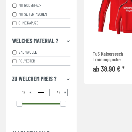
MIT BODENFACH
MIT SEITENTASCHEN
OHNE KAPUZE
WELCHES MATERIAL ?
BAUMWOLLE
TuS Kaisersesch
Trainingsjacke
POLYESTER
ab 38,90 € *
ZU WELCHEM PREIS ?
€
€