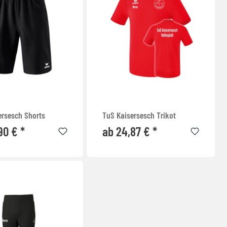
ersesch Shorts
TuS Kaisersesch Trikot
90 € *
ab 24,87 € *