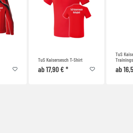
TuS Kais
TuS Kaisersesch T-Shirt
Training
ab 17,90 € *
ab 16,